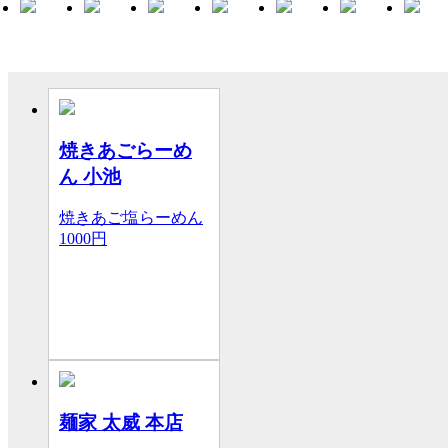
焼きあごらーめ
ん 小池
焼きあご塩らーめん
1000円
麺家 太威 本店