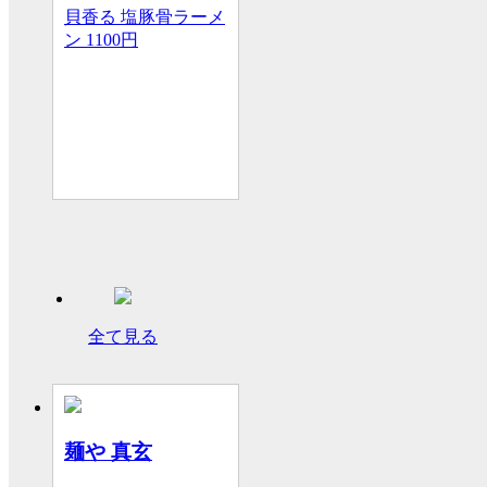
貝香る 塩豚骨ラーメ
ン
1100円
全て見る
麺や 真玄