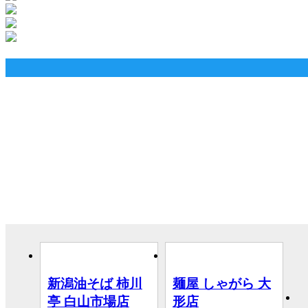
新潟油そば 柿川
麺屋 しゃがら 大
亭 白山市場店
形店