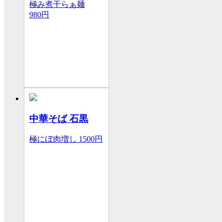
極み煮干らぁ麺
980円
中華そば 石黒
極にぼ肉増し
1500円