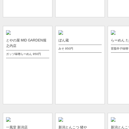
とやの屋 MID GARDEN堀
ぼん蔵
らーめん 
之内店
みそ
950円
背脂辛子味噌
ガッツ味噌らーめん
950円
一風堂 新潟店
新潟とんこつ 猪や
新潟とんこ