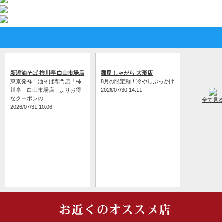
新潟油そば 柿川亭 白山市場店
麺屋 しゃがら 大形店
東京発祥！油そば専門店「柿
8月の限定麺！冷やしぶっかけ
川亭 白山市場店」よりお得
2026/07/30 14:11
なクーポンの ...
全て見
2026/07/31 10:06