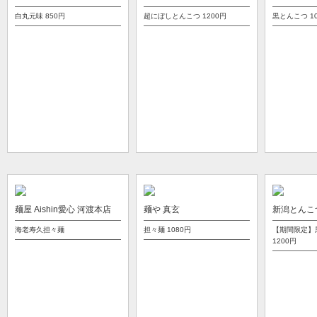
白丸元味
850円
超にぼしとんこつ
1200円
黒とんこつ
1
麺屋 Aishin愛心 河渡本店
麺や 真玄
新潟とんこ
海老寿久担々麺
担々麺
1080円
【期間限定】
1200円