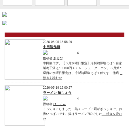
2026-08-05 13:58:29
中田製作所
4
投稿者:
あるび
中田製作所、【８月水曜日限定】冷製鶏豚塩そば〜自家
製梅干添え〜1100円＋チャーシュークーポン。８月第１
週目の水曜日限定は、冷製鶏豚塩そば１種です。他店
...
続きを読む>>
2026-07-19 12:00:27
ラーメン 麺しょう
4
投稿者:
ひーくん
こってりにしました。熱々スープに麺がぎっしりで、お
腹いっぱいです。嫁はラーメン780でした
... 続きを読む
>>