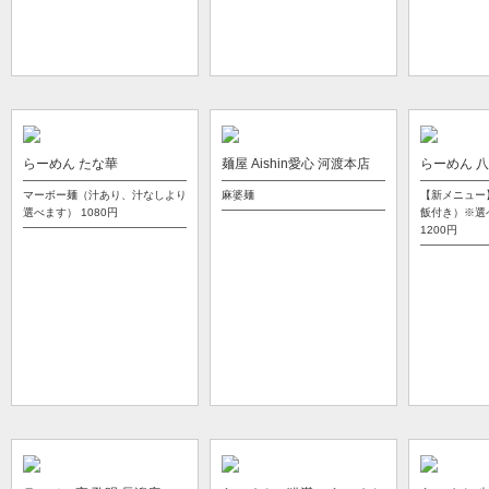
らーめん たな華
麺屋 Aishin愛心 河渡本店
らーめん 
マーボー麺（汁あり、汁なしより
麻婆麺
【新メニュー
選べます）
1080円
飯付き）※選
1200円