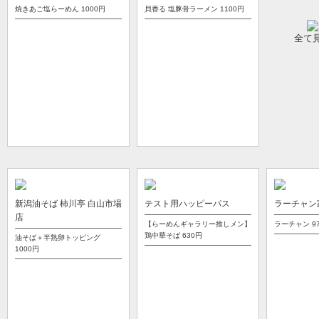
焼きあご塩らーめん
1000円
貝香る 塩豚骨ラーメン
1100円
全て
新潟油そば 柿川亭 白山市場
テスト用ハッピーパス
ラーチャン
店
【らーめんギャラリー推しメン】
ラーチャン
9
鶏中華そば
630円
油そば＋半熟卵トッピング
1000円