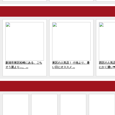
新潟市東区松崎にある、ごち
東区の人気店！ 小池より、暑
西区の人気店
そう屋より…。 ...
い日にオススメ ...
にかく濃い❤唯