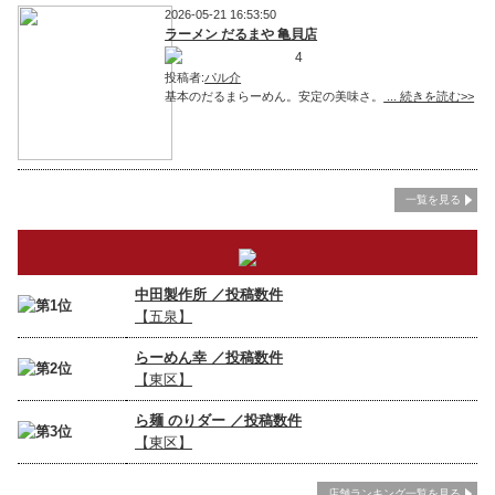
2026-05-21 16:53:50
ラーメン だるまや 亀貝店
4
投稿者:
パル介
基本のだるまらーめん。安定の美味さ。
... 続きを読む>>
一覧を見る
中田製作所 ／
投稿数件
【五泉】
らーめん幸 ／
投稿数件
【東区】
ら麺 のりダー ／
投稿数件
【東区】
店舗ランキング一覧を見る