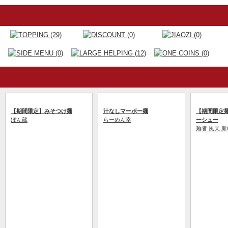
(29)
(0)
(0)
(0)
(12)
(0)
【期間限定】みそつけ麺
汁なしマーボー麺
【期間限定
ぼん蔵
らーめん幸
ーシュー
麺者 風天 