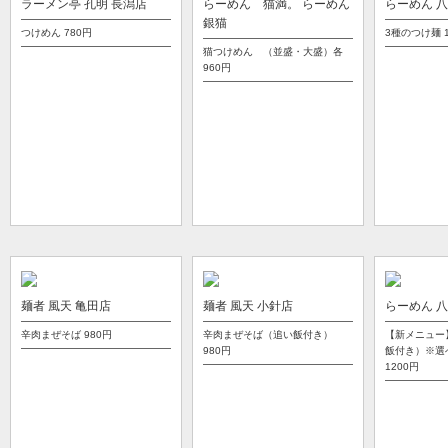
ラーメン亭 孔明 長潟店
らーめん 猫満。 らーめん
らーめん 
銀猫
つけめん
780円
3種のつけ麺
猫つけめん （並盛・大盛）各
960円
麺者 風天 亀田店
麺者 風天 小針店
らーめん 
辛肉まぜそば
980円
辛肉まぜそば（追い飯付き）
【新メニュー
980円
飯付き）※選
1200円