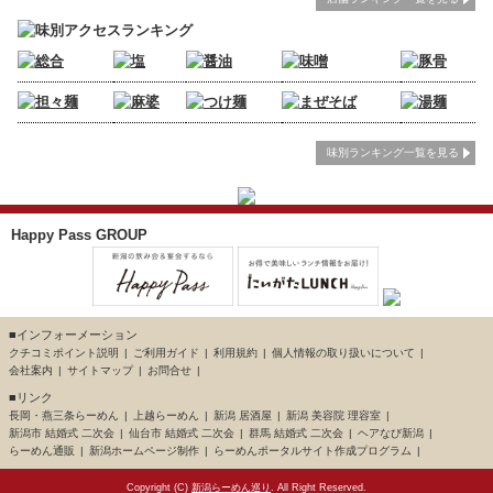
味別ランキング一覧を見る
Happy Pass GROUP
■インフォーメーション
クチコミポイント説明
ご利用ガイド
利用規約
個人情報の取り扱いについて
会社案内
サイトマップ
お問合せ
■リンク
長岡・燕三条らーめん
上越らーめん
新潟 居酒屋
新潟 美容院 理容室
新潟市 結婚式 二次会
仙台市 結婚式 二次会
群馬 結婚式 二次会
ヘアなび新潟
らーめん通販
新潟ホームページ制作
らーめんポータルサイト作成プログラム
Copyright (C)
新潟らーめん巡り
. All Right Reserved.