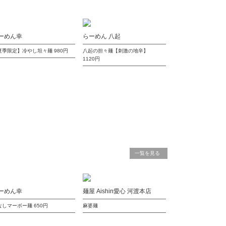
ーめん幸
らーめん 八起
夏季限定】冷やし坦々麺
980円
八起の担々麺【刺激の地辛】
1120円
一覧を見る
ーめん幸
麺屋 Aishin愛心 河渡本店
なしマーボー麺
650円
麻婆麺