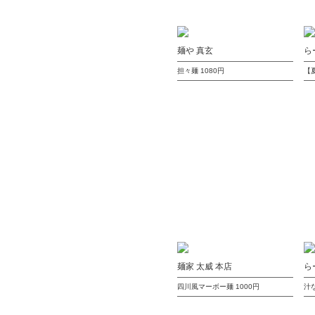
麺や 真玄
ら
担々麺
1080円
【
麺家 太威 本店
ら
四川風マーボー麺
1000円
汁