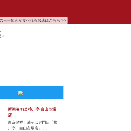
のらーめんが食べれるお店はこちら >>
ん
う♪
新潟油そば 柿川亭 白山市場
店
東京発祥！油そば専門店「柿
川亭 白山市場店」 ...