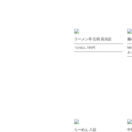
ラーメン亭 孔明 長潟店
麺
つけめん
780円
N
き
らーめん 八起
中