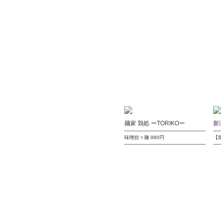
麺家 鶏処 ーTORIKOー
新
味噌担々麺
980円
【