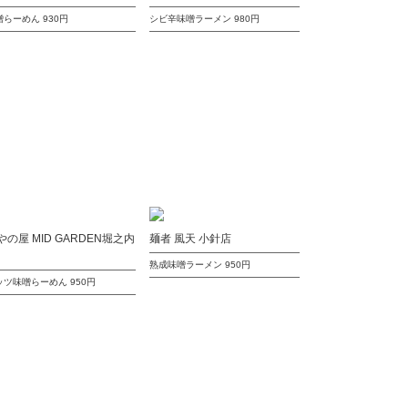
噌らーめん
930円
シビ辛味噌ラーメン
980円
やの屋 MID GARDEN堀之内
麺者 風天 小針店
熟成味噌ラーメン
950円
ッツ味噌らーめん
950円