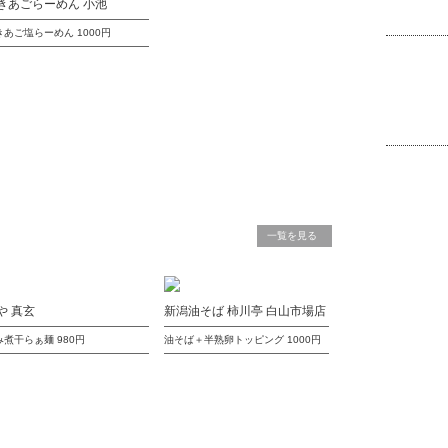
きあごらーめん 小池
きあご塩らーめん
1000円
一覧を見る
や 真玄
新潟油そば 柿川亭 白山市場店
み煮干らぁ麺
980円
油そば＋半熟卵トッピング
1000円