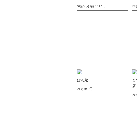
3種のつけ麺
1120円
味
ぼん蔵
と
店
みそ
950円
ガ