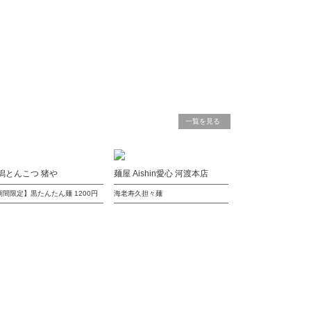
一覧を見る
潟とんこつ 猪や
麺屋 Aishin愛心 河渡本店
期間限定】黒たんたん麺
1200円
海老寿久担々麺