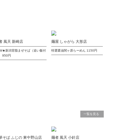
者 風天 新崎店
麺屋 しゃがら 大形店
EW★新潟背脂まぜそば（追い飯付
特選醤油関ヶ原らーめん
1150円
）
950円
一覧を見る
華そば ふじの 東中野山店
麺者 風天 小針店