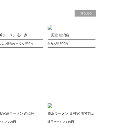
一覧を見る
浜ラーメン 心一家
一風堂 新潟店
んこつ醤油らーめん
800円
白丸元味
850円
浜家系ラーメン のぶ家
横浜ラーメン 奥村家 南紫竹店
ーメン
700円
味玉ラーメン
850円