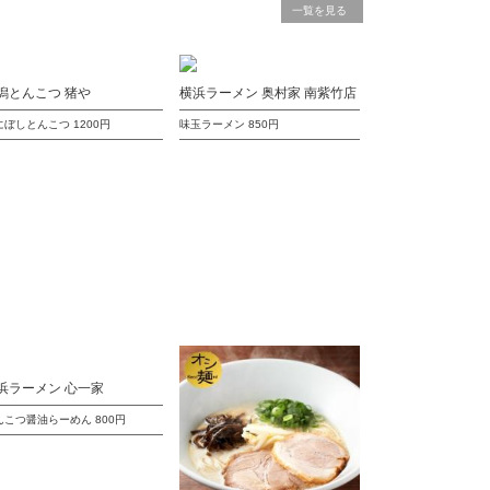
一覧を見る
潟とんこつ 猪や
横浜ラーメン 奥村家 南紫竹店
にぼしとんこつ
1200円
味玉ラーメン
850円
浜ラーメン 心一家
んこつ醤油らーめん
800円