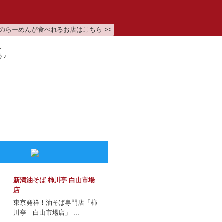
のらーめんが食べれるお店はこちら >>
ん
う♪
新潟油そば 柿川亭 白山市場
店
東京発祥！油そば専門店「柿
川亭 白山市場店」 ...