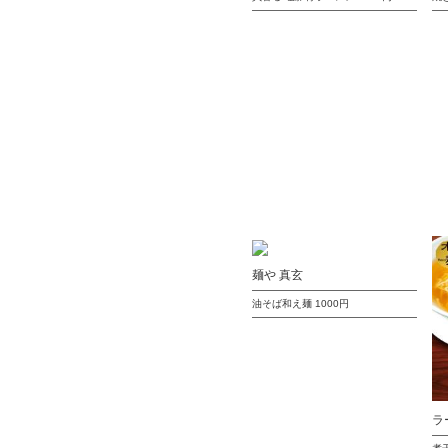
麺や 真玄
油そば和え麺
1000円
ラ