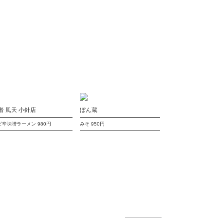
者 風天 小針店
ぼん蔵
ビ辛味噌ラーメン
980円
みそ
950円