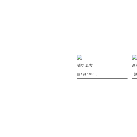
麺や 真玄
新
担々麺
1080円
【