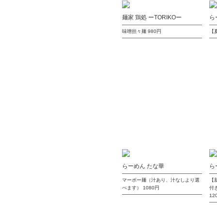
麺家 鶏処 ーTORIKOー
ら
味噌担々麺
980円
【
らーめん たな華
ら
マーボー麺（汁あり、汁なしより選
【
べます）
1080円
付
12