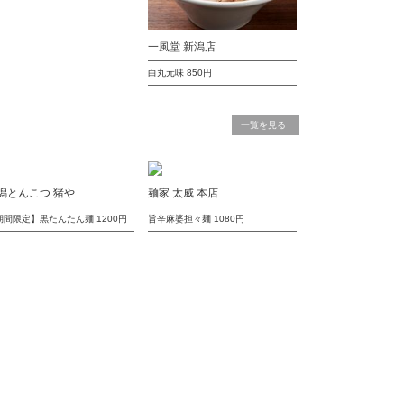
一風堂 新潟店
白丸元味
850円
一覧を見る
潟とんこつ 猪や
麺家 太威 本店
期間限定】黒たんたん麺
1200円
旨辛麻婆担々麺
1080円