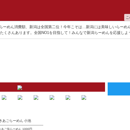
こ
らーめん消費額、新潟は全国第二位！今年こそは…新潟には美味しいらーめ
たくさんあります。全国NO1を目指して！みんなで新潟らーめんを応援しよ
きあごらーめん 小池
きあご塩らーめん
1000円