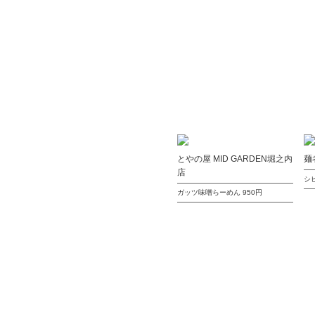
とやの屋 MID GARDEN堀之内
麺
店
シ
ガッツ味噌らーめん
950円