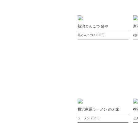
新潟とんこつ 猪や
新
黒とんこつ
1000円
超
横浜家系ラーメン のぶ家
横
ラーメン
700円
と