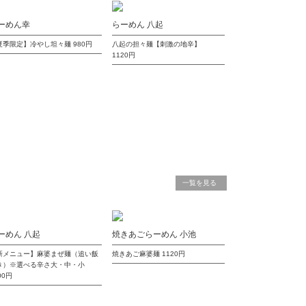
ーめん幸
らーめん 八起
夏季限定】冷やし坦々麺
980円
八起の担々麺【刺激の地辛】
1120円
一覧を見る
ーめん 八起
焼きあごらーめん 小池
新メニュー】麻婆まぜ麺（追い飯
焼きあご麻婆麺
1120円
き）※選べる辛さ大・中・小
00円