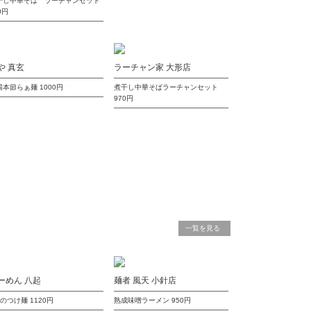
干し中華そば ラーチャンセット
0円
や 真玄
ラーチャン家 大形店
湯本節らぁ麺
1000円
煮干し中華そばラーチャンセット
970円
一覧を見る
ーめん 八起
麺者 風天 小針店
種のつけ麺
1120円
熟成味噌ラーメン
950円