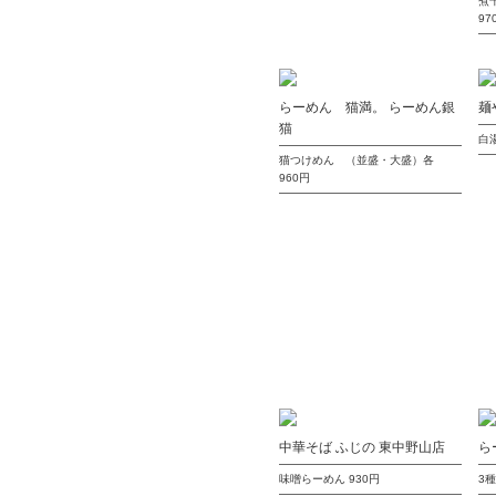
煮
97
らーめん 猫満。 らーめん銀
麺
猫
白
猫つけめん （並盛・大盛）各
960円
中華そば ふじの 東中野山店
ら
味噌らーめん
930円
3