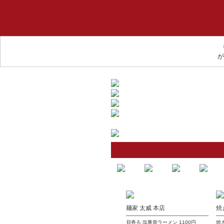
が
麺家 太威 本店
焼
貝香る 塩豚骨ラーメン
1100円
焼