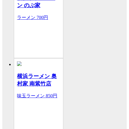
ン のぶ家
ラーメン
700円
横浜ラーメン 奥
村家 南紫竹店
味玉ラーメン
850円