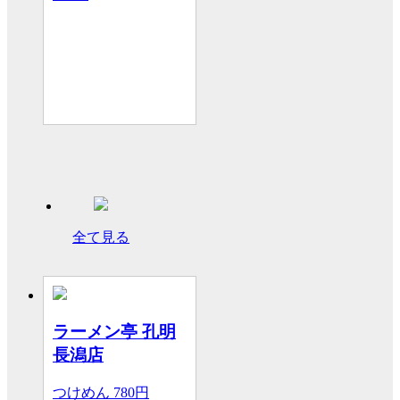
全て見る
ラーメン亭 孔明
長潟店
つけめん
780円