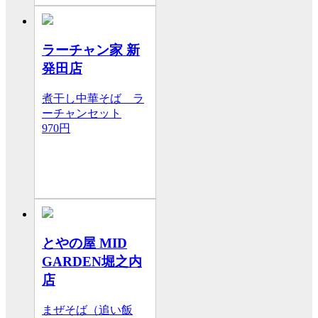
ラーチャン家 新
発田店
煮干し中華そば ラ
ーチャンセット
970円
とやの屋 MID
GARDEN堀之内
店
まぜそば（追い飯