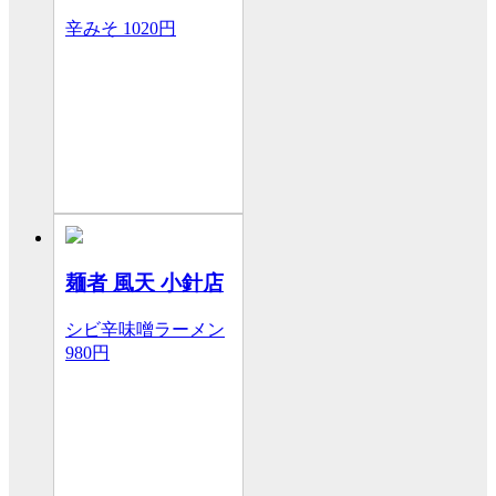
辛みそ
1020円
麺者 風天 小針店
シビ辛味噌ラーメン
980円