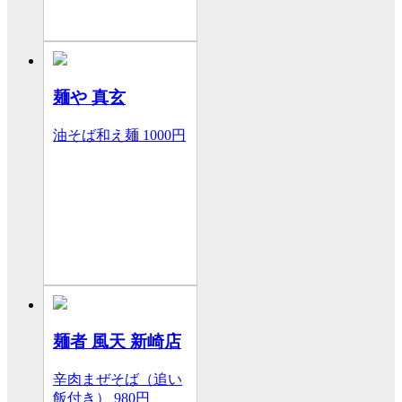
麺や 真玄
油そば和え麺
1000円
麺者 風天 新崎店
辛肉まぜそば（追い
飯付き）
980円