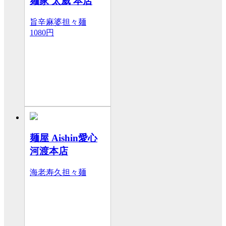
麺家 太威 本店
旨辛麻婆担々麺
1080円
麺屋 Aishin愛心
河渡本店
海老寿久担々麺