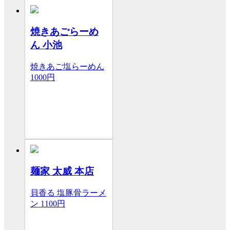
焼きあごらーめ
ん 小池
焼きあご塩らーめん
1000円
麺家 太威 本店
貝香る 塩豚骨ラーメ
ン
1100円