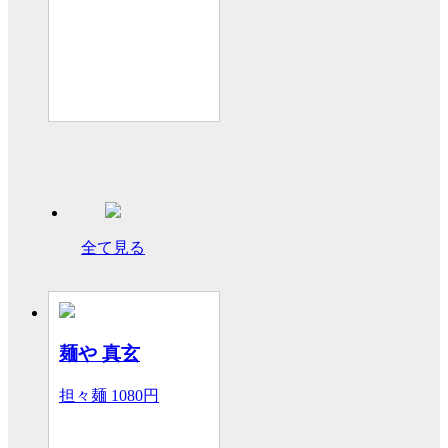
全て見る
麺や 真玄
担々麺
1080円