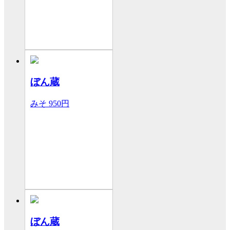
ぼん蔵
みそ
950円
ぼん蔵