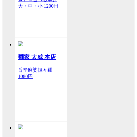
大・中・小
1200円
麺家 太威 本店
旨辛麻婆担々麺
1080円