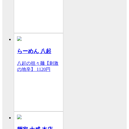
らーめん 八起
八起の担々麺【刺激
の地辛】
1120円