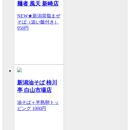
麺者 風天 新崎店
NEW★新潟背脂まぜ
そば（追い飯付き）
950円
新潟油そば 柿川
亭 白山市場店
油そば＋半熟卵トッ
ピング
1000円