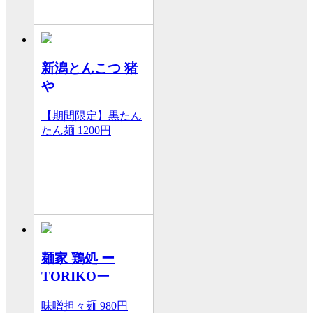
新潟とんこつ 猪
や
【期間限定】黒たん
たん麺
1200円
麺家 鶏処 ー
TORIKOー
味噌担々麺
980円