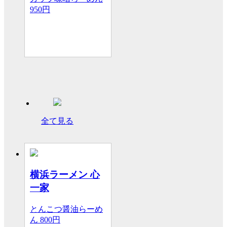
950円
全て見る
横浜ラーメン 心
一家
とんこつ醤油らーめ
ん
800円