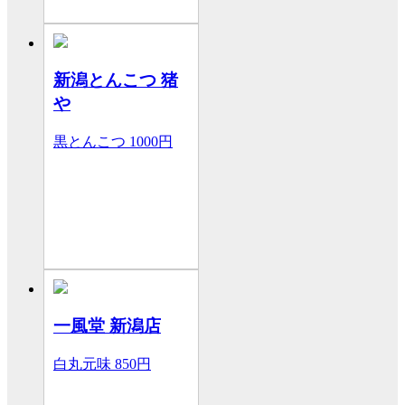
新潟とんこつ 猪
や
黒とんこつ
1000円
一風堂 新潟店
白丸元味
850円