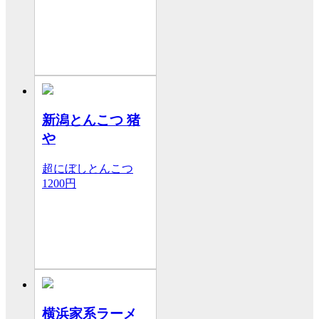
新潟とんこつ 猪
や
超にぼしとんこつ
1200円
横浜家系ラーメ