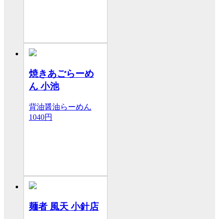
焼きあごらーめ
ん 小池
背油醤油らーめん
1040円
麺者 風天 小針店