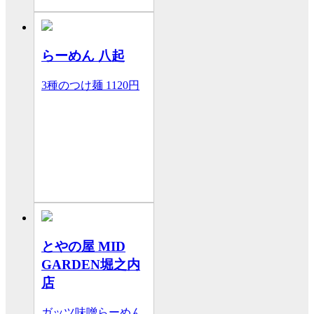
らーめん 八起
3種のつけ麺
1120円
とやの屋 MID
GARDEN堀之内
店
ガッツ味噌らーめん