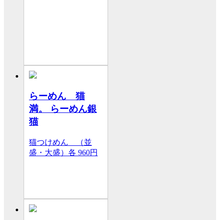
らーめん 猫
満。 らーめん銀
猫
猫つけめん （並
盛・大盛）各
960円