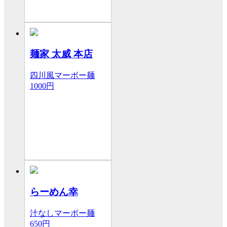
麺家 太威 本店
四川風マーボー麺
1000円
らーめん幸
汁なしマーボー麺
650円