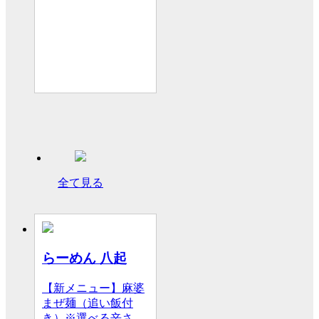
全て見る
らーめん 八起
【新メニュー】麻婆
まぜ麺（追い飯付
き）※選べる辛さ