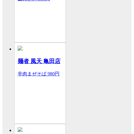
麺者 風天 亀田店
辛肉まぜそば
980円