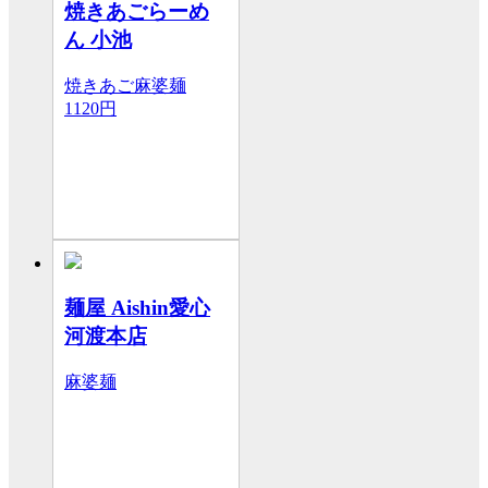
焼きあごらーめ
ん 小池
焼きあご麻婆麺
1120円
麺屋 Aishin愛心
河渡本店
麻婆麺