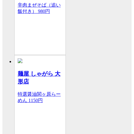
辛肉まぜそば（追い
飯付き）
980円
麺屋 しゃがら 大
形店
特選醤油関ヶ原らー
めん
1150円