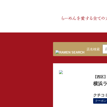
店名検索
【西区
横浜ラ
クチコ
クーポン