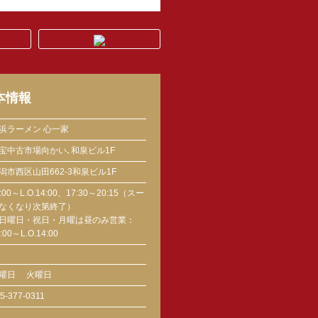
本情報
浜ラーメン 心一家
宝中古市場向かい､和泉ビル1F
潟市西区山田662-3和泉ビル1F
1:00～L.O.14:00、17:30～20:15（スー
なくなり次第終了）
日曜日・祝日・月曜は昼のみ営業：
:00～L.O.14:00
曜日
火曜日
5-377-0311