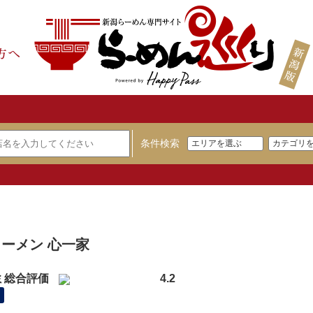
条件検索
】
ーメン 心一家
ミ総合評価
4.2