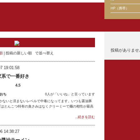
HP（携帯）
投稿がありませ
順
投稿の新しい順
で並べ替え
7 19:01:58
家系で一番好き
4.5
おち
0人が「いいね」と言っています
かないと済まないレベルで中毒になってます。いつも醤油豚
プはとんこつ特有の臭さみはなくクリーミーで麺の相性が最高
...続きを読む
6 14:38:27
つ醤油ラーメン