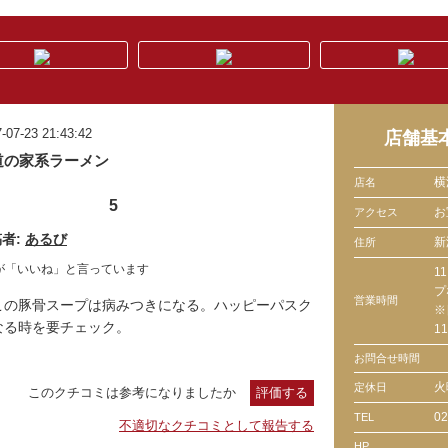
-07-23 21:43:42
店舗基
道の家系ラーメン
横
店名
5
お
アクセス
者:
あるび
新
住所
が「いいね」と言っています
1
プ
営業時間
この豚骨スープは病みつきになる。ハッピーパスク
※
なる時を要チェック。
11
お問合せ時間
火
定休日
このクチコミは参考になりましたか
評価する
02
TEL
不適切なクチコミとして報告する
HP