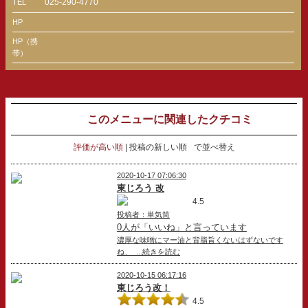
025-290-4770
TEL
HP
HP（携
帯）
このメニューに関連したクチコミ
評価が高い順
投稿の新しい順
で並べ替え
2020-10-17 07:06:30
東じろう 改
4.5
投稿者：単気筒
0人が「いいね」と言っています
濃厚な味噌にマー油と背脂旨くないはずないです
ね、 ...続きを読む
2020-10-15 06:17:16
東じろう改！
4.5