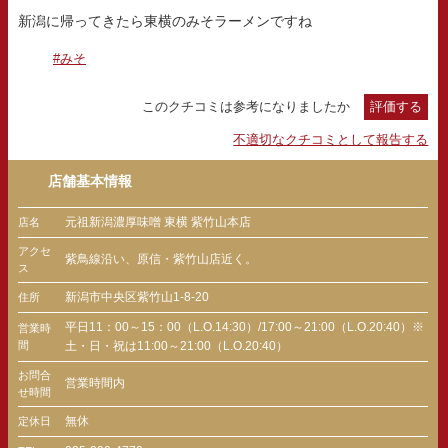
新潟に帰ってきたら東横のみそラーメンですね
#みそ
このクチコミは参考になりましたか
評価する
不適切なクチコミとして報告する
店舗基本情報
元祖新潟濃厚味噌 東横 紫竹山本店
店名
アクセ
紫鳥線沿い、原信・紫竹山店近く。
ス
新潟市中央区紫竹山1-8-20
住所
平日11：00～15：00（L.O.14:30）/17:00～21:00（L.O.20:40）※
営業時
間
土・日・祝は11:00～21:00（L.O.20:40）
お問合
営業時間内
せ時間
無休
定休日