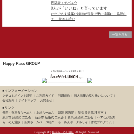
投稿者：チバユウ
0人が「いいね」と言っています
ただでさえ濃厚な味噌が背脂で更に濃厚に！具沢山
で ...続きを読む
一覧を見る
Happy Pass GROUP
■インフォーメーション
クチコミポイント説明
ご利用ガイド
利用規約
個人情報の取り扱いについて
会社案内
サイトマップ
お問合せ
■リンク
長岡・燕三条らーめん
上越らーめん
新潟 居酒屋
新潟 美容院 理容室
新潟市 結婚式 二次会
仙台市 結婚式 二次会
群馬 結婚式 二次会
ヘアなび新潟
らーめん通販
新潟ホームページ制作
らーめんポータルサイト作成プログラム
Copyright (C)
新潟らーめん巡り
. All Right Reserved.