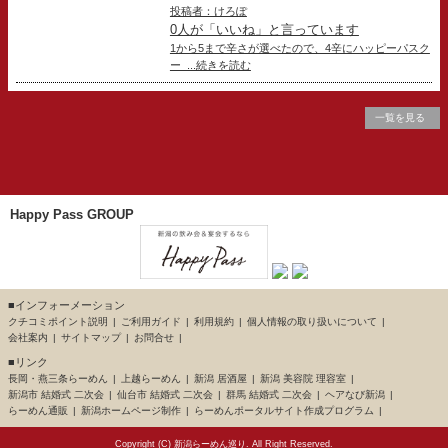
投稿者：けろぽ
0人が「いいね」と言っています
1から5まで辛さが選べたので、4辛にハッピーパスク
ー ...続きを読む
一覧を見る
Happy Pass GROUP
■インフォーメーション
クチコミポイント説明
ご利用ガイド
利用規約
個人情報の取り扱いについて
会社案内
サイトマップ
お問合せ
■リンク
長岡・燕三条らーめん
上越らーめん
新潟 居酒屋
新潟 美容院 理容室
新潟市 結婚式 二次会
仙台市 結婚式 二次会
群馬 結婚式 二次会
ヘアなび新潟
らーめん通販
新潟ホームページ制作
らーめんポータルサイト作成プログラム
Copyright (C)
新潟らーめん巡り
. All Right Reserved.