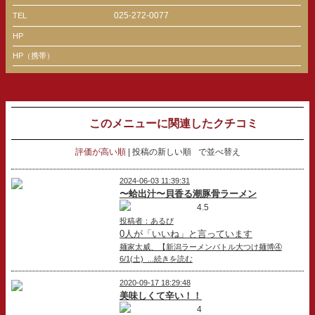
025-272-0077
TEL
HP
HP（携帯）
このメニューに関連したクチコミ
評価が高い順
投稿の新しい順
で並べ替え
2024-06-03 11:39:31
〜蛤出汁〜貝香る潮豚骨ラーメン
4.5
投稿者：あるび
0人が「いいね」と言っています
麺家太威、【新潟ラーメンバトル大つけ麺博④
6/1(土) ...続きを読む
2020-09-17 18:29:48
美味しくて辛い！！
4