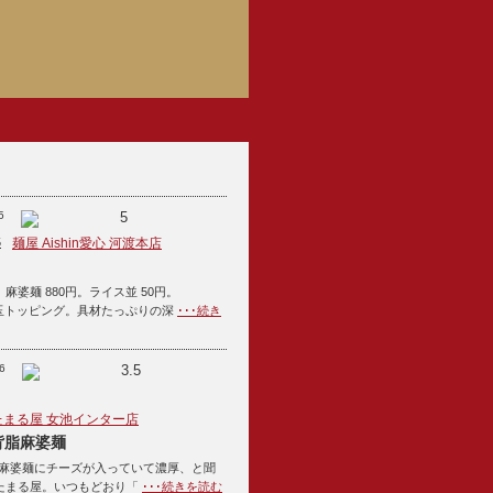
5
5
5
麺屋 Aishin愛心 河渡本店
麻婆麺 880円。ライス並 50円。
にて味玉トッピング。具材たっぷりの深
･･･続き
6
3.5
たまる屋 女池インター店
背脂麻婆麺
問背脂麻婆麺にチーズが入っていて濃厚、と聞
たまる屋。いつもどおり「
･･･続きを読む