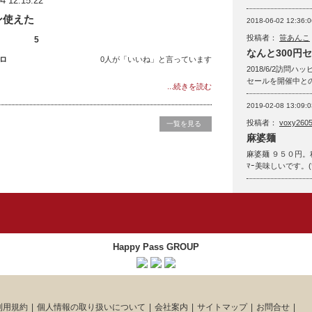
4 12:15:22
ン使えた
2018-06-02 12:36:0
投稿者：
笹あんこ
5
なんと300円セー
ロ
0人が「いいね」と言っています
2018/6/2訪問
セールを開催中とのこ
...続きを読む
2019-02-08 13:09:0
投稿者：
voxy260
一覧を見る
麻婆麺
麻婆麺 ９５０円。程
ﾏｰ美味しいです。(*´～
Happy Pass GROUP
利用規約
個人情報の取り扱いについて
会社案内
サイトマップ
お問合せ