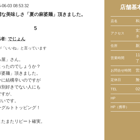
-06-03 08:53:32
店舗基
帽な美味しさ「夏の麻婆麺」頂きました。
和
店名
5
女
アクセス
ネ
者:
でじょん
新
住所
が「いいね」と言っています
1
営業時間
る屋」さん。
了
まったのでしょうか？
営
お問合せ時間
麻婆麺」頂きました。
かに結構辛いのですが
無
定休日
特別好きでない人にも
02
TEL
ですが、
HP
味いです。
ーグルトトッピング！
HP（携帯）
またまたリピート確実。