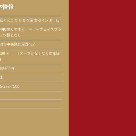
本情報
風とんこつ たまる屋 女池インター店
池IC降りてすぐ、ベビーフェイスプラ
ッツ様となり
潟市中央区鳥屋野417
1:00〜 （スープがなくなり次第終
）
業時間内
休
5-278-7500