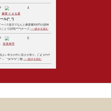
6
4
麻婆 たまる屋
ル(*_*)
ハッピーパス提示でなんと麻婆麺300円の謎神
とで訪問(*^^*)チーズ
･･･続きを読む
3
5
5
笑美寿亭
よい辛さの中に旨さが有り。(ﾟдﾟ)ﾒﾁｬｳ
｀*)ŧ‹"ŧ‹"ŧ‹"ご馳
･･･続きを読む