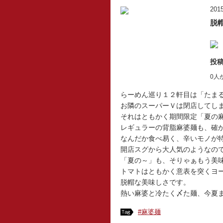
2015
脱
投稿
0人
らーめん巡り１２軒目は「たま
お隣のスーパーＶは閉店してし
それはともかく期間限定「夏の
レギュラーの背脂麻婆麺も、確
なんだか食べ易く、辛いモノが
開店スグから大人気のようなの
「夏の～」も、そりゃぁもう美
トマトはともかく意表を突くヨ
脱帽な美味しさです。
熱い麻婆と冷たく〆た麺、今夏
#麻婆麺