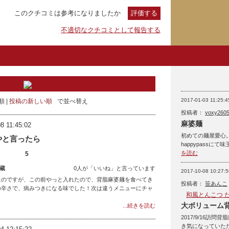
このクチコミは参考になりましたか
評価する
不適切なクチコミとして報告する
2017-01-03 11:25:4
順
投稿の新しい順
で並べ替え
投稿者：
voxy260
麻婆麺
8 11:45:02
初めての麺屋愛心。
やと言ったら
happypass
を読む
5
蔵
0人が「いいね」と言っています
2017-10-08 10:27:5
たのですが、この前やっと入れたので、背脂麻婆麺を食べてき
投稿者：
笹あんこ
の辛さで、病みつきになる味でした！次は違うメニューにチャ
和風とんこつ 
大ボリューム
...続きを読む
2017/9/16訪
き気になっていた