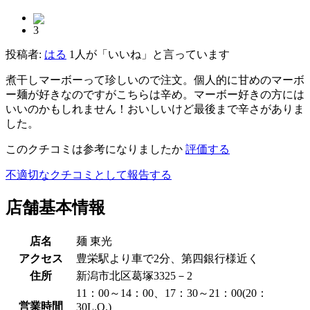
3
投稿者:
はる
1人が「いいね」と言っています
煮干しマーボーって珍しいので注文。個人的に甘めのマーボ
ー麺が好きなのですがこちらは辛め。マーボー好きの方には
いいのかもしれません！おいしいけど最後まで辛さがありま
した。
このクチコミは参考になりましたか
評価する
不適切なクチコミとして報告する
店舗基本情報
店名
麺 東光
アクセス
豊栄駅より車で2分、第四銀行様近く
住所
新潟市北区葛塚3325－2
11：00～14：00、17：30～21：00(20：
営業時間
30L.O.)