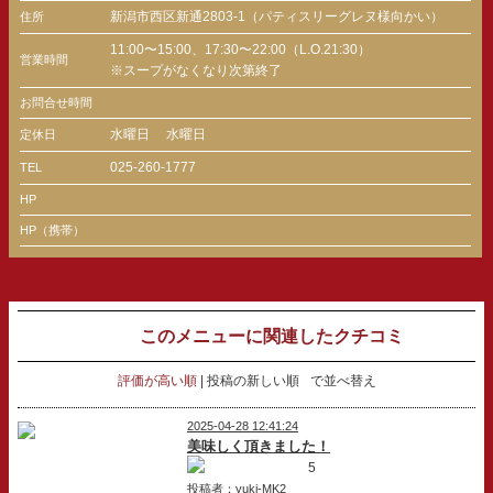
新潟市西区新通2803-1（パティスリーグレヌ様向かい）
住所
11:00〜15:00、17:30〜22:00（L.O.21:30）
営業時間
※スープがなくなり次第終了
お問合せ時間
水曜日
水曜日
定休日
025-260-1777
TEL
HP
HP（携帯）
このメニューに関連したクチコミ
評価が高い順
投稿の新しい順
で並べ替え
2025-04-28 12:41:24
美味しく頂きました！
5
投稿者：yuki-MK2