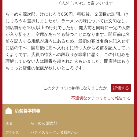
0人が「いいね」と言っています
らーめん源次郎、けにじろう850円。移転後、２回目の訪問。け
にじろうを選択しましたが、ラーメンの味については文句なし。
開店前から10人以上の行列でしたが、開店前と同時に一定の人数
が入り切ると、空席があっても待つことになります。開店前は名
前を記入する用紙が店内にあるため、最初の客は名前を記入せず
に店の中へ、開店後に店へ入れずに待つ人から名前を記入してい
くようです。店員の待客への段取りが非常に悪く、この仕組みを
理解していない人は順番を越された人もいました。開店時はもう
ちょっと店側の配慮が欲しいところです。
このクチコミは参考になりましたか
評価する
不適切なクチコミとして報告する
店舗基本情報
らーめん 源次郎
店名
パティスリーグレヌ様向かい
アクセス