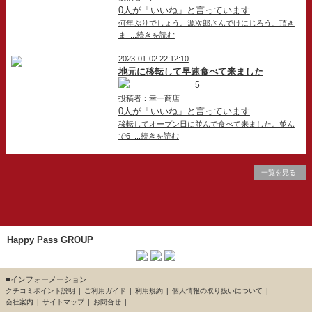
0人が「いいね」と言っています
何年ぶりでしょう。源次郎さんでけにじろう、頂き
ま ...続きを読む
2023-01-02 22:12:10
地元に移転して早速食べて来ました
5
投稿者：幸一商店
0人が「いいね」と言っています
移転してオープン日に並んで食べて来ました。並ん
で6 ...続きを読む
一覧を見る
Happy Pass GROUP
■インフォーメーション
クチコミポイント説明
ご利用ガイド
利用規約
個人情報の取り扱いについて
会社案内
サイトマップ
お問合せ