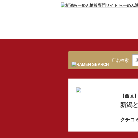
店名検索
【西区
新潟と
クチコ