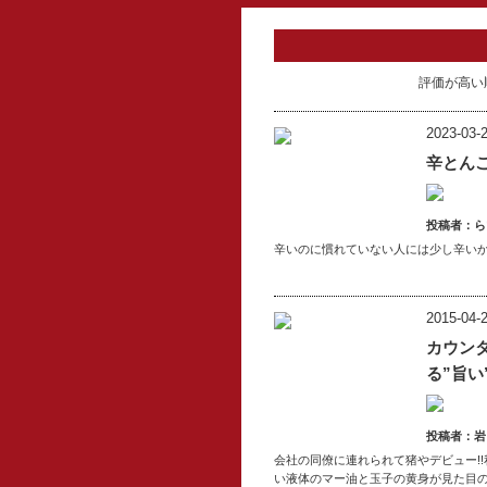
評価が高い
2023-03-2
辛とん
投稿者：ら
辛いのに慣れていない人には少し辛い
2015-04-2
カウン
る”旨い
投稿者：岩
会社の同僚に連れられて猪やデビュー!
い液体のマー油と玉子の黄身が見た目