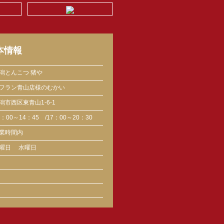
本情報
潟とんこつ 猪や
フラン青山店様のむかい
潟市西区東青山1-6-1
1：00～14：45 /17：00～20：30
業時間内
曜日
水曜日