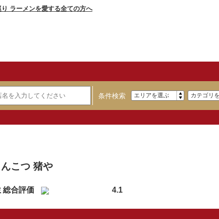
条件検索
】
んこつ 猪や
ミ総合評価
4.1