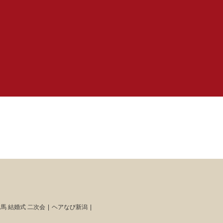
馬 結婚式 二次会
ヘアなび新潟