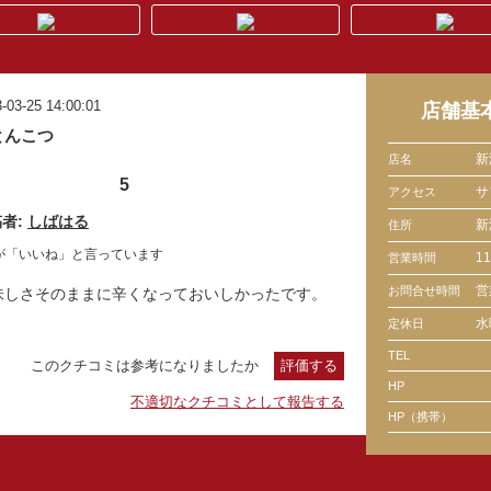
-03-25 14:00:01
店舗基
とんこつ
新
店名
5
サ
アクセス
者:
しばはる
新
住所
が「いいね」と言っています
1
営業時間
営
お問合せ時間
味しさそのままに辛くなっておいしかったです。
水
定休日
TEL
このクチコミは参考になりましたか
評価する
HP
不適切なクチコミとして報告する
HP（携帯）