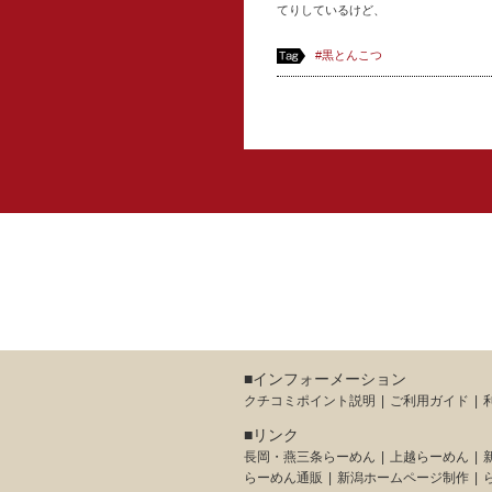
てりしているけど、
#黒とんこつ
■インフォーメーション
クチコミポイント説明
ご利用ガイド
■リンク
長岡・燕三条らーめん
上越らーめん
らーめん通販
新潟ホームページ制作