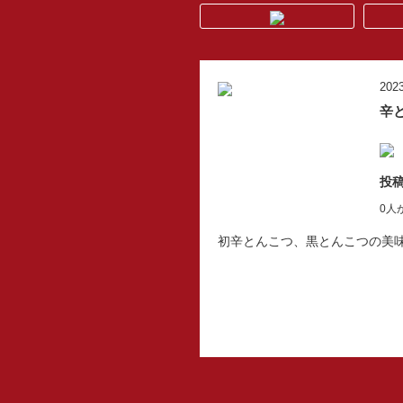
2023
辛
投稿
0人
初辛とんこつ、黒とんこつの美