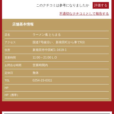
このクチコミは参考になりましたか
評価する
不適切なクチコミとして報告する
店舗基本情報
ラーメン魂 とらまる
店名
国道7号線沿い、新発田ICから車で6分
アクセス
新発田市中田町1-1619-1
住所
11:00～21:00 L.O
営業時間
営業時間内
お問合せ時間
無休
定休日
0254-23-0311
TEL
HP
HP（携帯）