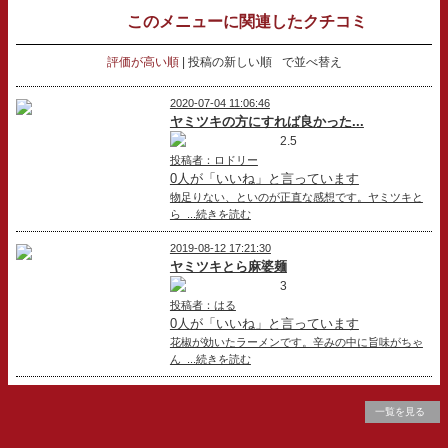
このメニューに関連したクチコミ
評価が高い順
投稿の新しい順
で並べ替え
2020-07-04 11:06:46
ヤミツキの方にすれば良かった...
2.5
投稿者：ロドリー
0人が「いいね」と言っています
物足りない、といのが正直な感想です。ヤミツキと
ら ...続きを読む
2019-08-12 17:21:30
ヤミツキとら麻婆麺
3
投稿者：はる
0人が「いいね」と言っています
花椒が効いたラーメンです。辛みの中に旨味がちゃ
ん ...続きを読む
一覧を見る