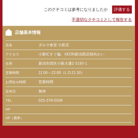
このクチコミは参考になりましたか
評価する
不適切なクチコミとして報告する
店舗基本情報
ダルマ食堂 小新店
店名
小新ICすぐ脇、AEON新潟西店様向かい
アクセス
新潟市西区小新大通2-3195-1
住所
11:00～22:00（L.O.21:30）
営業時間
営業時間
お問合せ時間
無休
定休日
025-378-0508
TEL
HP
HP（携帯）