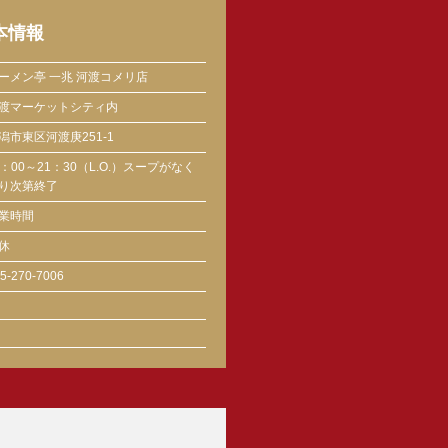
本情報
ーメン亭 一兆 河渡コメリ店
渡マーケットシティ内
潟市東区河渡庚251-1
1：00～21：30（L.O.）スープがなく
り次第終了
業時間
休
5-270-7006