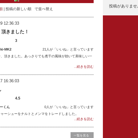
投稿がありませ
順
投稿の新しい順
で並べ替え
9 12:36:33
く頂きました！
3
i-MK2
21人が「いいね」と言っています
ン、頂きました。あっさりでも煮干の風味が効いて美味しい一
...続きを読む
7 16:36:03
ん
4.5
ーくん
0人が「いいね」と言っています
チャーシューをナルトとメンマをトレードしました。
...続きを読む
一覧を見る