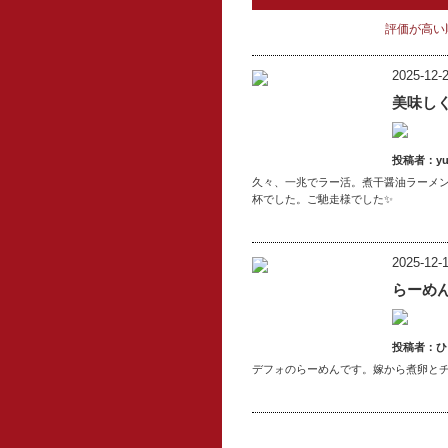
評価が高い
2025-12-2
美味し
投稿者：yuk
久々、一兆でラー活。煮干醤油ラーメ
杯でした。ご馳走様でした✨
2025-12-1
らーめ
投稿者：ひ
デフォのらーめんです。嫁から煮卵と