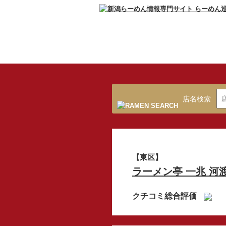
店名検索
【東区】
ラーメン亭 一兆 河
クチコミ総合評価