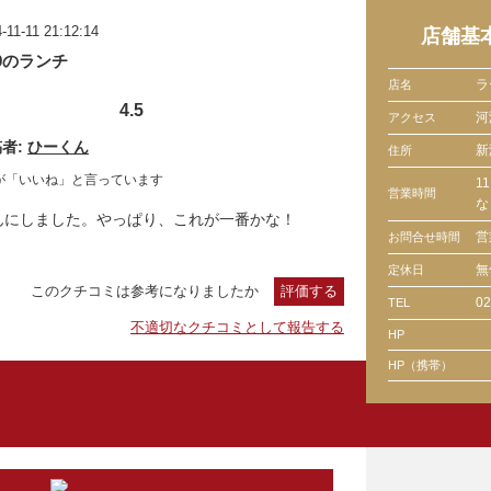
-11-11 21:12:14
店舗基
/9のランチ
ラ
店名
4.5
河
アクセス
者:
ひーくん
新
住所
が「いいね」と言っています
1
営業時間
な
んにしました。やっぱり、これが一番かな！
営
お問合せ時間
無
定休日
このクチコミは参考になりましたか
評価する
02
TEL
不適切なクチコミとして報告する
HP
HP（携帯）