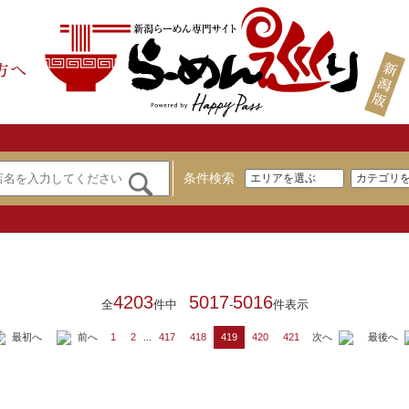
条件検索
4203
5017
5016
全
件中
-
件表示
最初へ
前へ
次へ
最後へ
1
2
...
417
418
419
420
421