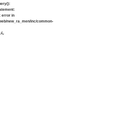
ery():
tatement:
 error in
t/web/new_ra_men/inc/common-
せん