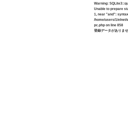
Warning
: SQLite3::qu
Unable to prepare s
1, near "and": syntax
/home/users/1/elne
pc.php
on line
858
登録データがありま