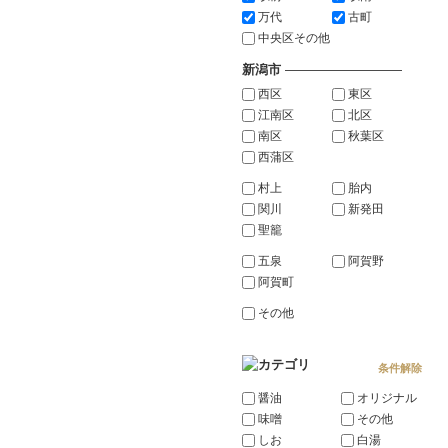
万代
古町
中央区その他
新潟市
―――――――――
西区
東区
江南区
北区
南区
秋葉区
西蒲区
村上
胎内
関川
新発田
聖籠
五泉
阿賀野
阿賀町
その他
条件解除
醤油
オリジナル
味噌
その他
しお
白湯