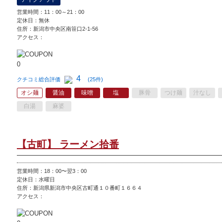
営業時間：11：00～21：00
定休日：無休
住所：新潟市中央区南笹口2-1-56
アクセス：
4
クチコミ総合評価
(25件)
オシ麺
醤油
味噌
塩
豚骨
つけ麺
汁なし
白湯
麻婆
【古町】 ラーメン拾番
営業時間：18：00〜翌3：00
定休日：
水曜日
住所：新潟県新潟市中央区古町通１０番町１６６４
アクセス：