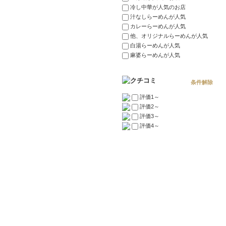
冷し中華が人気のお店
汁なしらーめんが人気
カレーらーめんが人気
他、オリジナルらーめんが人気
白湯らーめんが人気
麻婆らーめんが人気
条件解除
評価1～
評価2～
評価3～
評価4～