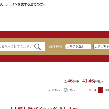
条件検索
46
41
46
全
件中
-
件表示
前へ
最
最初へ
1
2
3
4
5