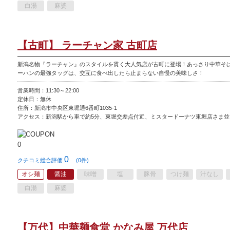
白湯
麻婆
【古町】 ラーチャン家 古町店
新潟名物『ラーチャン』のスタイルを貫く大人気店が古町に登場！あっさり中華そ
ーハンの最強タッグは、交互に食べ出したら止まらない自慢の美味しさ！
営業時間：11:30～22:00
定休日：無休
住所：新潟市中央区東堀通6番町1035-1
アクセス：新潟駅から車で約5分、東堀交差点付近、ミスタードーナツ東堀店さま並
0
クチコミ総合評価
(0件)
オシ麺
醤油
味噌
塩
豚骨
つけ麺
汁なし
白湯
麻婆
【万代】中華麺食堂 かなみ屋 万代店