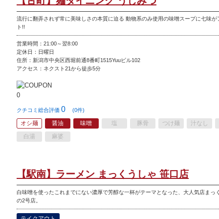
【古町】麺ダイニング うしみつ
流行に翻弄されず常に美味しさの本質に迫る 動物系のみ使用の味噌スープに七味が
ト!!
営業時間：21:00～翌8:00
定休日：
日曜日
住所：新潟市中央区西堀前通8番町1515Yuuビル102
アクセス：ネクスト21から徒歩5分
0
クチコミ総合評価
(0件)
オシ麺
醤油
味噌
塩
豚骨
つけ麺
汁なし
白湯
麻婆
【駅南】ラーメン まっくうしゃ 笹口店
白味噌を使ったこれまでにない濃厚で芳醇な一杯がテーマとなった、大人気店まっ
の2号店。
テイクアウト