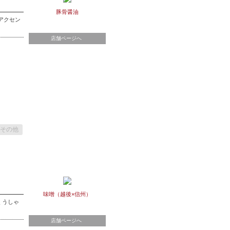
豚骨醤油
アクセン
店舗ページへ
その他
味噌（越後×信州）
くうしゃ
店舗ページへ