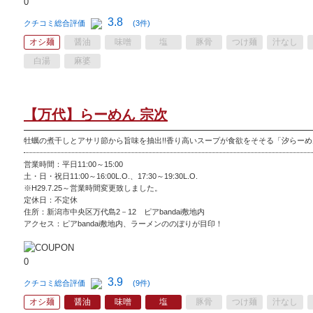
3.8
クチコミ総合評価
(3件)
オシ麺
醤油
味噌
塩
豚骨
つけ麺
汁なし
白湯
麻婆
【万代】らーめん 宗次
牡蠣の煮干しとアサリ節から旨味を抽出!!香り高いスープが食欲をそそる「汐らー
営業時間：平日11:00～15:00
土・日・祝日11:00～16:00L.O.、17:30～19:30L.O.
※H29.7.25～営業時間変更致しました。
定休日：
不定休
住所：新潟市中央区万代島2－12 ピアbandai敷地内
アクセス：ピアbandai敷地内、ラーメンののぼりが目印！
3.9
クチコミ総合評価
(9件)
オシ麺
醤油
味噌
塩
豚骨
つけ麺
汁なし