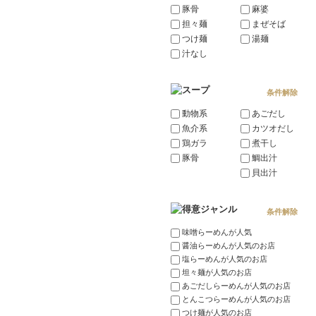
豚骨
麻婆
担々麺
まぜそば
つけ麺
湯麺
汁なし
条件解除
動物系
あごだし
魚介系
カツオだし
鶏ガラ
煮干し
豚骨
鯛出汁
貝出汁
条件解除
味噌らーめんが人気
醤油らーめんが人気のお店
塩らーめんが人気のお店
坦々麺が人気のお店
あごだしらーめんが人気のお店
とんこつらーめんが人気のお店
つけ麺が人気のお店