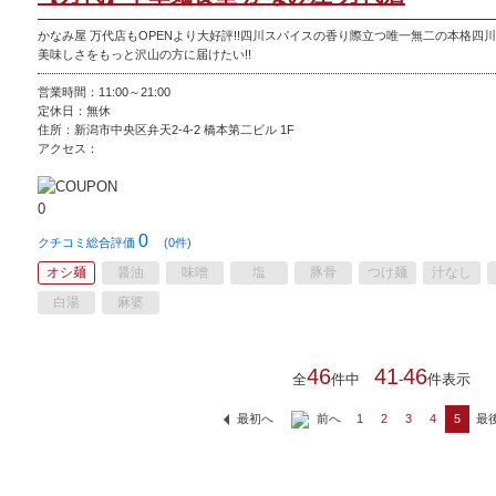
かなみ屋 万代店もOPENより大好評!!四川スパイスの香り際立つ唯一無二の本格四
美味しさをもっと沢山の方に届けたい!!
営業時間：11:00～21:00
定休日：無休
住所：新潟市中央区弁天2-4-2 橋本第二ビル 1F
アクセス：
0
クチコミ総合評価
(0件)
オシ麺
醤油
味噌
塩
豚骨
つけ麺
汁なし
白湯
麻婆
46
41
46
全
件中
-
件表示
前へ
最
最初へ
1
2
3
4
5