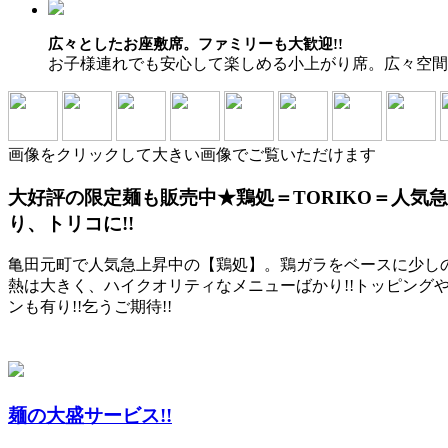
広々としたお座敷席。ファミリーも大歓迎!!
お子様連れでも安心して楽しめる小上がり席。広々空間で
画像をクリックして大きい画像でご覧いただけます
大好評の限定麺も販売中★鶏処＝TORIKO＝人気
り、トリコに!!
亀田元町で人気急上昇中の【鶏処】。鶏ガラをベースに少し
熱は大きく、ハイクオリティなメニューばかり!!トッピン
ンも有り!!乞うご期待!!
麺の大盛サービス!!