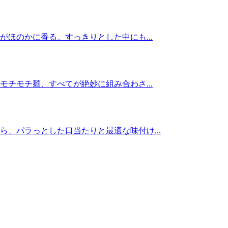
ほのかに香る。すっきりとした中にも...
チモチ麺、すべてが絶妙に組み合わさ...
、パラっとした口当たりと最適な味付け...