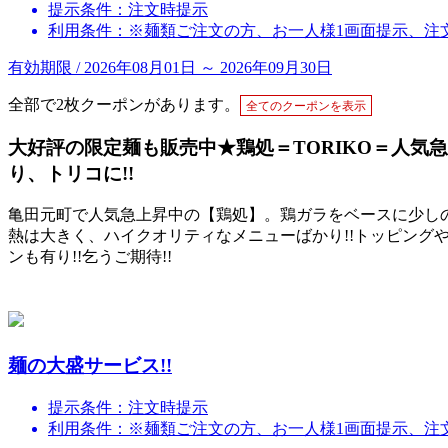
提示条件：注文時提示
利用条件：※麺類ご注文の方、お一人様1画面提示、注
有効期限 / 2026年08月01日 ～ 2026年09月30日
全部で2枚クーポンがあります。
全てのクーポンを表示
大好評の限定麺も販売中★鶏処＝TORIKO＝人気
り、トリコに!!
亀田元町で人気急上昇中の【鶏処】。鶏ガラをベースに少し
熱は大きく、ハイクオリティなメニューばかり!!トッピン
ンも有り!!乞うご期待!!
麺の大盛サービス!!
提示条件：注文時提示
利用条件：※麺類ご注文の方、お一人様1画面提示、注