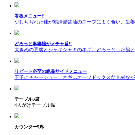
看板メニュー!!
少しちぢれた麺が鶏清湯醤油のスープによく合い、生姜が
どろっと麻婆餡がメチャ旨!!
大きめの豆腐とシャキシャキのネギ、どろっとした餡とモ
リピート必至の絶品サイドメニュー
玉子にチャーシュー、ネギ…オーソドックスな具材ながら
テーブル3席
4人がけテーブル席。
カウンター5席