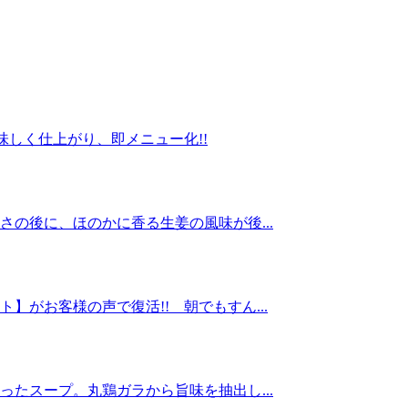
味しく仕上がり、即メニュー化!!
の後に、ほのかに香る生姜の風味が後...
がお客様の声で復活!! 朝でもすん...
たスープ。丸鶏ガラから旨味を抽出し...