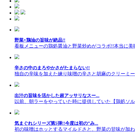
野菜×鶏油の旨味が絶品!!
看板メニューの鶏処醤油と野菜炒めがコラボ!!本当に美
辛さの中のまろやかさがたまらない!!
独自の辛味を加えた練り味噌の辛さと胡麻のクリーミーさ
出汁の旨味を活かした超アッサリなスー...
以前、朝ラーをやっていた時に提供していた【鶏処ソルト】
気まぐれシリーズ第5弾!!今度は初の”み...
初の味噌はホッとするマイルドさと、野菜の甘味が加わっ