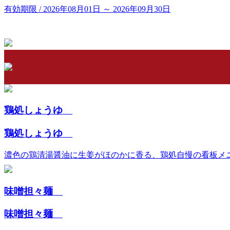
有効期限 / 2026年08月01日 ～ 2026年09月30日
鶏処しょうゆ
鶏処しょうゆ
濃色の鶏清湯醤油に生姜がほのかに香る、鶏処自慢の看板メニ
味噌担々麺
味噌担々麺