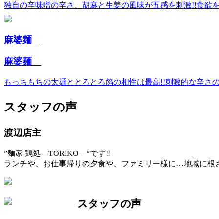
独自の辛味噌の辛さ、胡麻と生姜の風味が五感を刺激!!食欲を
麻婆麺
麻婆麺
もっちもちの太麺ととろとろ餡の相性は最高!!刺激的な辛さの
スタッフの声
渡辺店主
”麺家 鶏処ーTORIKOー”です!!
ランチや、お仕事帰りの夕食や、ファミリー様に…地域に根
スタッフの声