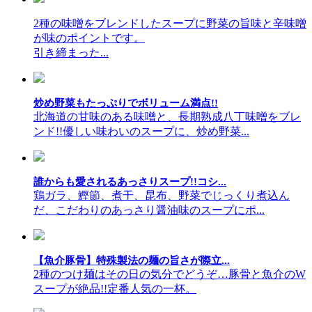
2種の味噌をブレンドしたスープに野菜の旨味と辛味噌
が味のポイントです。
引き締まった...
炒め野菜もたっぷりでボリューム満点!!
北海道の甘味のある味噌と、長期熟成八丁味噌をブレ
ンド!!優しい味わいのスープに、炒め野菜...
誰からも愛されるあっさりスープ!!コシ...
鶏ガラ、鰹節、煮干、昆布、野菜でじっくり煮込ん
だ、こだわりのあっさり醤油味のスープにポ...
【魚介豚骨】特殊製法の麺の旨さが際立...
2種のつけ麺はその日の気分でどうぞ…豚骨と魚介のW
スープが絶品!!定番人気の一杯。