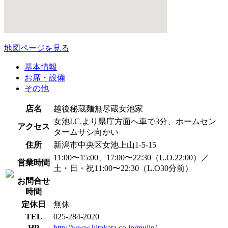
地図ページを見る
基本情報
お席・設備
その他
店名
越後秘蔵麺無尽蔵女池家
女池I.C.より県庁方面へ車で3分、ホームセン
アクセス
タームサシ向かい
住所
新潟市中央区女池上山1-5-15
11:00〜15:00、17:00〜22:30（L.O.22:00）／
営業時間
土・日・祝11:00〜22:30（L.O30分前）
お問合せ
時間
定休日
無休
TEL
025-284-2020
HP
http://www.kitakata.co.jp/mujin/