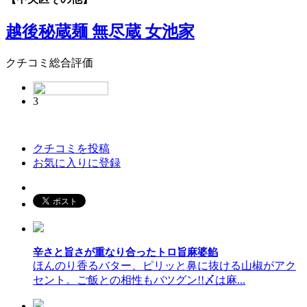
越後秘蔵麺 無尽蔵 女池家
クチコミ総合評価
3
クチコミを投稿
お気に入りに登録
辛さと旨さが重なり合ったトロ旨麻婆餡
ほんのり香るバター、ピリッと鼻に抜ける山椒がアク
セント。ご飯との相性もバツグン!!〆は麻...