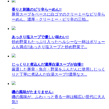
香りと刺激のピリ辛らーめん!!
豚骨スープをベースに白ゴマのクリーミーなピリ辛ら
ーめん。濃厚・クリーミー・ピリ辛の三拍...
あっさり塩スープで優しい味わい!!
炒め野菜もたっぷり入ったヘルシーな一杯はボリュー
ムも満点!!あっさり塩スープと炒め野菜で...
じっくりと煮込んだ濃厚白湯スープが自慢!!
厳選した豚骨・魚介・野菜をふんだんに使用しじっく
りと丁寧に煮込んだ白湯スープ!!濃厚なス...
磯の風味がたまりません♪
磯の風味が、ふわ～っと香る一杯は幅広い世代に大人
気!!