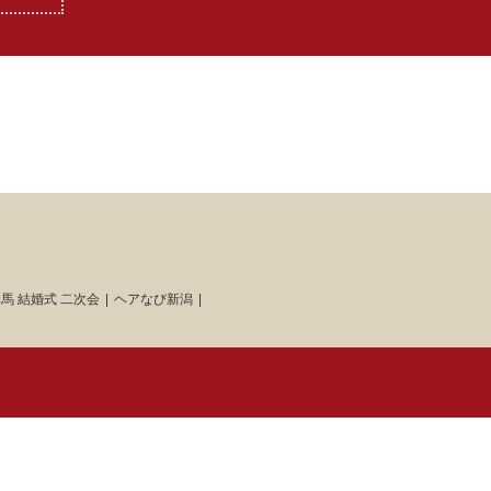
馬 結婚式 二次会
ヘアなび新潟