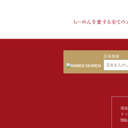
店名検索
現在
トッ
http