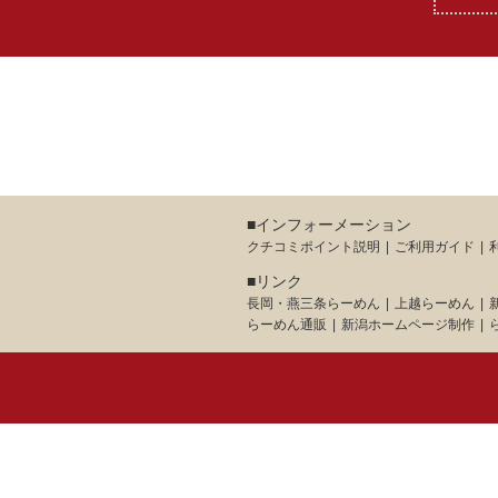
■インフォーメーション
クチコミポイント説明
ご利用ガイド
■リンク
長岡・燕三条らーめん
上越らーめん
らーめん通販
新潟ホームページ制作