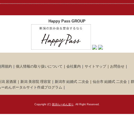
Happy Pass GROUP
利用規約
個人情報の取り扱いについて
会社案内
サイトマップ
お問合せ
新潟 居酒屋
新潟 美容院 理容室
新潟市 結婚式 二次会
仙台市 結婚式 二次会
群
らーめんポータルサイト作成プログラム
Copyright (C)
新潟らーめん巡り
. All Right Reserved.