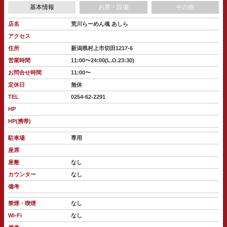
基本情報
お席・設備
その他
店名
荒川らーめん魂 あしら
アクセス
住所
新潟県村上市切田1217-6
営業時間
11:00〜24:00(L.O.23:30)
お問合せ時間
11:00〜
定休日
無休
TEL
0254-62-2291
HP
HP(携帯)
駐車場
専用
座席
座敷
なし
カウンター
なし
備考
禁煙・喫煙
なし
Wi-Fi
なし