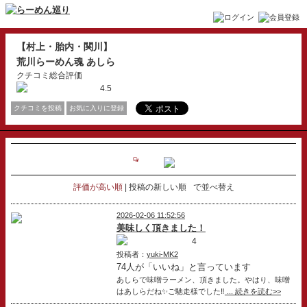
【村上・胎内・関川】
荒川らーめん魂 あしら
クチコミ総合評価
4.5
クチコミを投稿
お気に入りに登録
評価が高い順
投稿の新しい順
で並べ替え
2026-02-06 11:52:56
美味しく頂きました！
4
投稿者：
yuki-MK2
74人が「いいね」と言っています
あしらで味噌ラーメン、頂きました。やはり、味噌
はあしらだね✨ご馳走様でした‼️
... 続きを読む>>