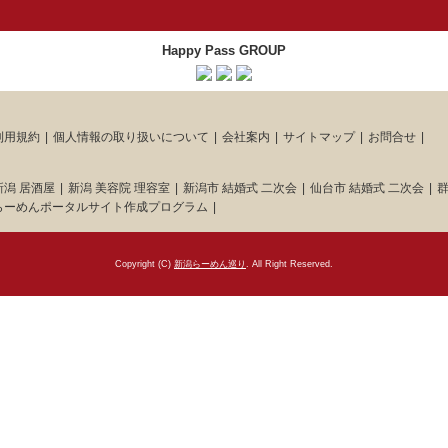
Happy Pass GROUP
利用規約
個人情報の取り扱いについて
会社案内
サイトマップ
お問合せ
新潟 居酒屋
新潟 美容院 理容室
新潟市 結婚式 二次会
仙台市 結婚式 二次会
群
らーめんポータルサイト作成プログラム
Copyright (C)
新潟らーめん巡り
. All Right Reserved.