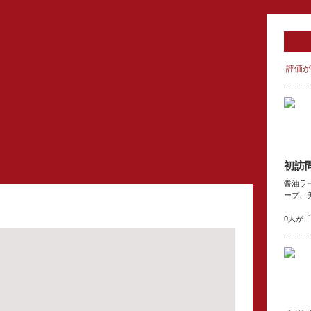
評価が
初訪
醤油ラ
ープ、
0人が