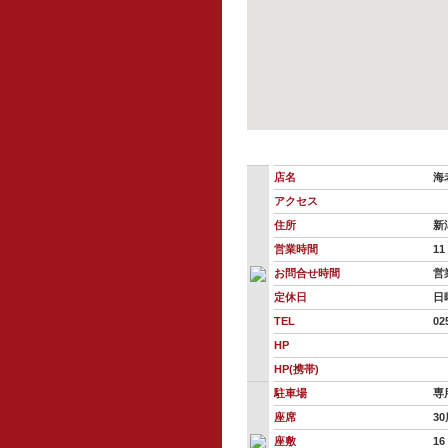
店名
海
アクセス
住所
新
営業時間
1
お問合せ時間
営
定休日
日
TEL
02
HP
HP(携帯)
駐車場
専
座席
3
座敷
16