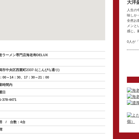
大洋
人生の
味しか
全然お
メンと
感じ。
0人が
老ラーメン専門店海老寿DELUX
潟市中央区西厩町2337-1(こんぴら通り)
1：00～14：30、17：30～21：00
業時間内
曜日
5-378-4471
用 / 台数：4台
0席