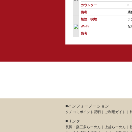
カウンター
6
備考
店
禁煙・喫煙
ラ
Wi-Fi
な
備考
■インフォーメーション
クチコミポイント説明
ご利用ガイド
■リンク
長岡・燕三条らーめん
上越らーめん