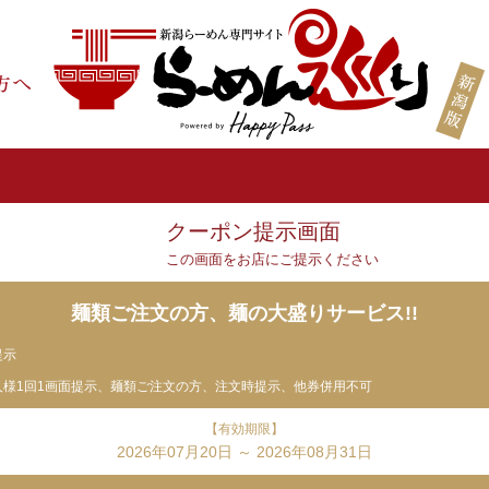
クーポン提示画面
この画面をお店にご提示ください
麺類ご注文の方、麺の大盛りサービス!!
提示
人様1回1画面提示、麺類ご注文の方、注文時提示、他券併用不可
【有効期限】
2026年07月20日 ～ 2026年08月31日