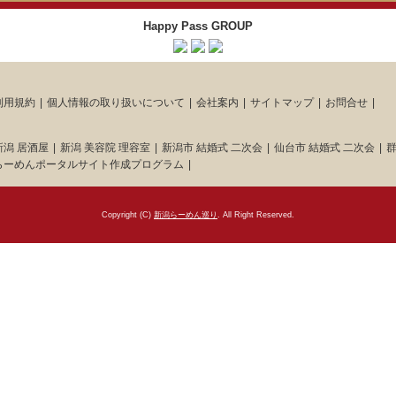
Happy Pass GROUP
利用規約
個人情報の取り扱いについて
会社案内
サイトマップ
お問合せ
新潟 居酒屋
新潟 美容院 理容室
新潟市 結婚式 二次会
仙台市 結婚式 二次会
群
らーめんポータルサイト作成プログラム
Copyright (C)
新潟らーめん巡り
. All Right Reserved.