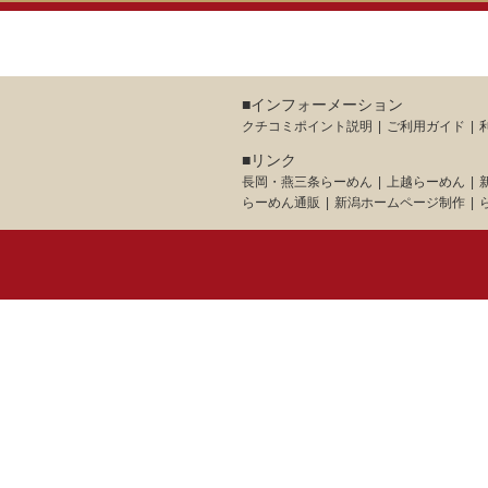
■インフォーメーション
クチコミポイント説明
ご利用ガイド
■リンク
長岡・燕三条らーめん
上越らーめん
らーめん通販
新潟ホームページ制作