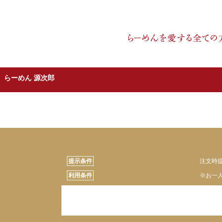
らーめん 源次郎
提示条件
注文時
利用条件
※お一