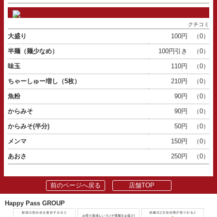
クチコミ
大盛り
100円
（0）
半麺（麺少なめ）
100円引き
（0）
味玉
110円
（0）
ちゃーしゅー増し（5枚）
210円
（0）
魚粉
90円
（0）
からみそ
90円
（0）
からみそ(半分)
50円
（0）
メンマ
150円
（0）
あおさ
250円
（0）
前のページへ戻る
店舗TOP
Happy Pass GROUP