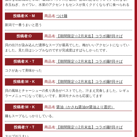
赤玉ねぎ、カイワレ、水菜のアクセントもセンスが良くクドくならずに食べられる
投稿者:K・M
商品名:
つけ麺
新潟で一番うまいと思う
投稿者:O
商品名:
【期間限定☆2月末迄】コラボ麺!!貝そば
貝の出汁が染み込んだ濃厚なスープが最高でした。梅がいいアクセントになってい
ました。見た目はシンプルなのですが完成度はすばらしかったです。
投稿者:K・T
商品名:
【期間限定☆2月末迄】コラボ麺!!貝そば
コクがあって美味かった
投稿者:M・K
商品名:
【期間限定☆2月末迄】コラボ麺!!貝そば
貝の風味とチャーシューの炙り具合がベストでした。汁まえ完食しました。レギュ
ラーメニューになって欲しいです。新潟モナルカも応援してます
投稿者:M・K
商品名:
醤油（かさね醤油or醤油より選択）
麺もスープもしっかりしている。
投稿者:Y・T
商品名:
【期間限定☆2月末迄】コラボ麺!!貝そば
スープがうまい。