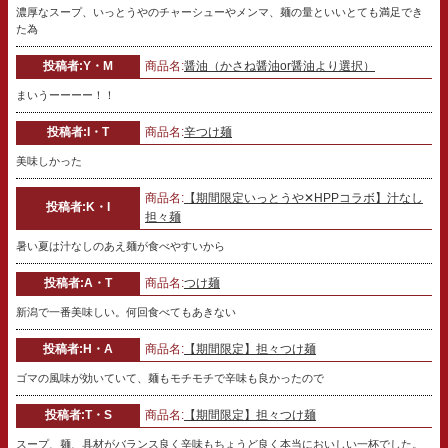
濃厚なスープ、いっとうやのチャーシューやメンマ、麺の量といいとても満足でき
た為
投稿者:Y・M
商品名:
醤油（かさね醤油or醤油より選択）
まいうーーーー！！
投稿者:I・T
商品名:
辛つけ麺
美味しかった
商品名:
【期間限定いっとうや✕HPPコラボ】汁なし
投稿者:K・I
担々麺
暑い夏は汁なしのあえ麺が食べやすいから
投稿者:A・T
商品名:
つけ麺
新潟で一番美味しい。何回食べてもあきない
投稿者:H・A
商品名:
【期間限定】担々つけ麺
ゴマの風味が効いていて、麺もモチモチで辛味も良かったので
投稿者:T・S
商品名:
【期間限定】担々つけ麺
スープ、麺、具材がバランス良く辛味もちょうど良く本当においしい一杯でした。