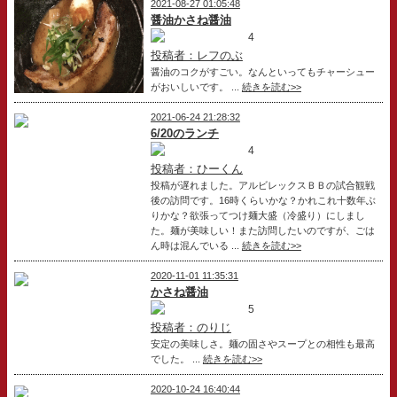
2021-08-27 01:05:48
醤油かさね醤油
4
投稿者：レフのぶ
醤油のコクがすごい。なんといってもチャーシュー
がおいしいです。 ...
続きを読む>>
2021-06-24 21:28:32
6/20のランチ
4
投稿者：ひーくん
投稿が遅れました。アルビレックスＢＢの試合観戦
後の訪問です。16時くらいかな？かれこれ十数年ぶ
りかな？欲張ってつけ麺大盛（冷盛り）にしまし
た。麺が美味しい！また訪問したいのですが、ごは
ん時は混んでいる ...
続きを読む>>
2020-11-01 11:35:31
かさね醤油
5
投稿者：のりじ
安定の美味しさ。麺の固さやスープとの相性も最高
でした。 ...
続きを読む>>
2020-10-24 16:40:44