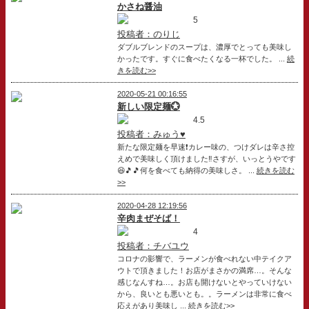
かさね醤油
5
投稿者：のりじ
ダブルブレンドのスープは、濃厚でとっても美味し
かったです。すぐに食べたくなる一杯でした。 ...
続
きを読む>>
2020-05-21 00:16:55
新しい限定麺💮
4.5
投稿者：みゅう♥
新たな限定麺を早速❗カレー味の、つけダレは辛さ控
えめで美味しく頂けました‼️さすが、いっとうやです
😆🎵🎵何を食べても納得の美味しさ。 ...
続きを読む
>>
2020-04-28 12:19:56
辛肉まぜそば！
4
投稿者：チバユウ
コロナの影響で、ラーメンが食べれない中テイクア
ウトで頂きました！お店がまさかの満席…。そんな
感じなんすね…。お店も開けないとやっていけない
から、良いとも悪いとも。。ラーメンは非常に食べ
応えがあり美味し ...
続きを読む>>