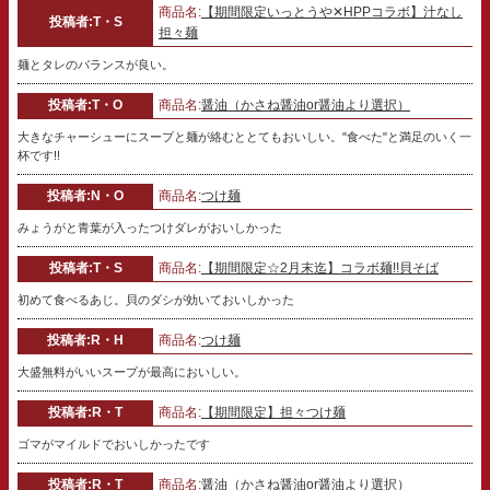
商品名:
【期間限定いっとうや✕HPPコラボ】汁なし
投稿者:T・S
担々麺
麺とタレのバランスが良い。
投稿者:T・O
商品名:
醤油（かさね醤油or醤油より選択）
大きなチャーシューにスープと麺が絡むととてもおいしい。"食べた"と満足のいく一
杯です!!
投稿者:N・O
商品名:
つけ麺
みょうがと青葉が入ったつけダレがおいしかった
投稿者:T・S
商品名:
【期間限定☆2月末迄】コラボ麺!!貝そば
初めて食べるあじ。貝のダシが効いておいしかった
投稿者:R・H
商品名:
つけ麺
大盛無料がいいスープが最高においしい。
投稿者:R・T
商品名:
【期間限定】担々つけ麺
ゴマがマイルドでおいしかったです
投稿者:R・T
商品名:
醤油（かさね醤油or醤油より選択）