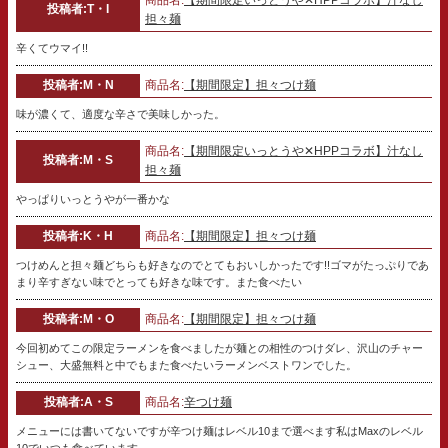
投稿者:T・I
担々麺
辛くてウマイ!!
投稿者:M・N
商品名:
【期間限定】担々つけ麺
味が濃くて、適度な辛さで美味しかった。
商品名:
【期間限定いっとうや✕HPPコラボ】汁なし
投稿者:M・S
担々麺
やっぱりいっとうやが一番かな
投稿者:K・H
商品名:
【期間限定】担々つけ麺
つけめんと担々麺どちらも好きなのでとてもおいしかったです!!ゴマがたっぷりであ
まり辛すぎない味でとっても好きな味です。また食べたい
投稿者:M・O
商品名:
【期間限定】担々つけ麺
今回初めてこの限定ラーメンを食べましたが麺との相性のつけダレ、沢山のチャー
シュー、大盛無料と中でもまた食べたいラーメンベストワンでした。
投稿者:A・S
商品名:
辛つけ麺
メニューには書いてないですが辛つけ麺はレベル10まで選べます私はMaxのレベル
10でいつも食べています