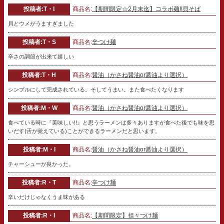
投稿者:T・I
商品名:
【期間限定☆2月末迄】コラボ麺!!貝そば
貝とウメがうますぎました
投稿者:T・S
商品名:
辛つけ麺
辛さの調節が出来て嬉しい
投稿者:T・H
商品名:
醤油（かさね醤油or醤油より選択）
シンプルにして完成されている。そしてうまい。また食べたくなります
投稿者:M・W
商品名:
醤油（かさね醤油or醤油より選択）
食べている時に『美味しい!!』と思うラーメンは多々ありますが食べた後でも味を思
いだす(舌が覚えている)ことができるラーメンだと思います。
投稿者:M・I
商品名:
醤油（かさね醤油or醤油より選択）
チャーシューが良かった。
投稿者:R・T
商品名:
辛つけ麺
辛いだけじゃなくうま味がある
投稿者:R・I
商品名:
【期間限定】担々つけ麺