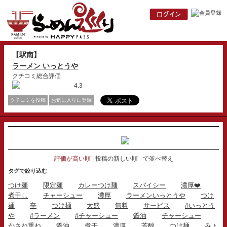
【駅南】
ラーメン いっとうや
クチコミ総合評価
4.3
クチコミを投稿
お気に入りに登録
評価が高い順
投稿の新しい順
で並べ替え
タグで絞り込む
つけ麺
限定麺
カレーつけ麺
スパイシー
濃厚❤️
煮干し
チャーシュー
濃厚
ラーメンいっとうや
つけ
麺
辛
つけ麺
大盛
無料
サービス
#いっとう
や
#ラーメン
#チャーシュー
醤油
チャーシュー
かさね重ね
醤油
煮干
濃厚
芳醇
つけ麺
みょ