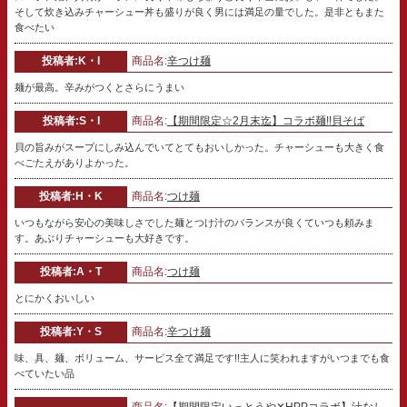
そして炊き込みチャーシュー丼も盛りが良く男には満足の量でした。是非ともまた
食べたい
投稿者:K・I
商品名:
辛つけ麺
麺が最高。辛みがつくとさらにうまい
投稿者:S・I
商品名:
【期間限定☆2月末迄】コラボ麺!!貝そば
貝の旨みがスープにしみ込んでいてとてもおいしかった。チャーシューも大きく食
べごたえがありよかった。
投稿者:H・K
商品名:
つけ麺
いつもながら安心の美味しさでした麺とつけ汁のバランスが良くていつも頼みま
す。あぶりチャーシューも大好きです。
投稿者:A・T
商品名:
つけ麺
とにかくおいしい
投稿者:Y・S
商品名:
辛つけ麺
味、具、麺、ボリューム、サービス全て満足です!!主人に笑われますがいつまでも食
べていたい品
商品名:
【期間限定いっとうや✕HPPコラボ】汁なし