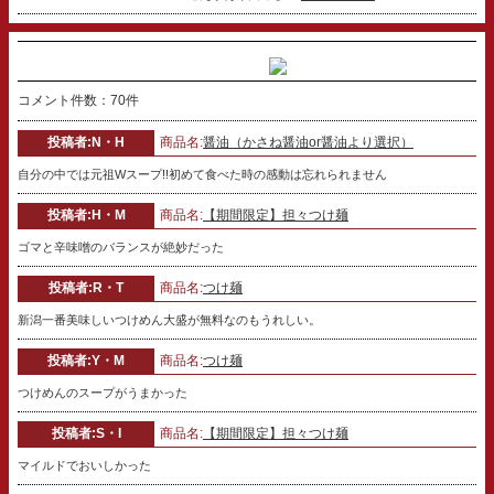
コメント件数：70件
投稿者:N・H
商品名:
醤油（かさね醤油or醤油より選択）
自分の中では元祖Wスープ!!初めて食べた時の感動は忘れられません
投稿者:H・M
商品名:
【期間限定】担々つけ麺
ゴマと辛味噌のバランスが絶妙だった
投稿者:R・T
商品名:
つけ麺
新潟一番美味しいつけめん大盛が無料なのもうれしい。
投稿者:Y・M
商品名:
つけ麺
つけめんのスープがうまかった
投稿者:S・I
商品名:
【期間限定】担々つけ麺
マイルドでおいしかった