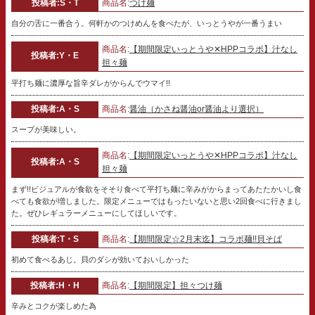
投稿者:S・T
商品名:
つけ麺
自分の舌に一番合う。何軒かのつけめんを食べたが、いっとうやが一番うまい
商品名:
【期間限定いっとうや✕HPPコラボ】汁なし
投稿者:Y・E
担々麺
平打ち麺に濃厚な旨辛ダレがからんでウマイ!!
投稿者:A・S
商品名:
醤油（かさね醤油or醤油より選択）
スープが美味しい。
商品名:
【期間限定いっとうや✕HPPコラボ】汁なし
投稿者:A・S
担々麺
まず!!ビジュアルが食欲をそそり食べて平打ち麺に辛みがからまってあたたかいし食
べても食欲が増しました。限定メニューではもったいないと思い2回食べに行きまし
た。ぜひレギュラーメニューにしてほしいです。
投稿者:T・S
商品名:
【期間限定☆2月末迄】コラボ麺!!貝そば
初めて食べるあじ。貝のダシが効いておいしかった
投稿者:H・H
商品名:
【期間限定】担々つけ麺
辛みとコクが楽しめた為