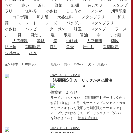
うが
赤い
冷し
野菜
細麺
歯ごたえ
スタンプ
ラリー
無料券
かさね
しょうゆ
メンマ
期間限定
コラボ麺
和え麺
大盛無料
スタンプラリー
和え
麺
ストレート
チーズ
バクダン
スタンプラリー
かさね
ハッピー
クーポン
味玉
スタンプ
ラーメ
ン
貝
貝だし
塩
限定
醤油
辛
つけ麺
大盛無料
禁煙
辛
つけ麺
大盛無料
禁煙
担々麺
期間限定
醤油
魚介
汁なし
期間限定
つけめん
坦々
全58件中 1-10件表示
最初へ
前へ
1
2
3
4
5
6
次へ
最後へ
2024-09-05 15:16:31
【期間限定】ガーリックかさね醤油
4
投稿者：あるび
ラーメンいっとうや、【期間限定】ガーリックかさ
ね醤油(並盛)1100円。鬼ラーメンプロジェクトのガ
ーリックオイルを使用した期間限定ラーメンです。
スープだけではなくて、ガーリックチップがパンチ
を効かせていま ...
続きを読む>>
2023-03-21 13:10:26