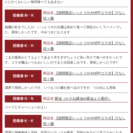
とにかくおいしい毎回食べてもあきない
商品名:
【期間限定いっとうや✕HPPコラボ】汁なし
投稿者:M・K
担々麺
細麺が好きでしたが、いっとうやの太麺は初めて食べて満足のいくラーメンでし
た。美味しかったです。やみつきになります
商品名:
【期間限定いっとうや✕HPPコラボ】汁なし
投稿者:K・H
担々麺
ごまの風味がとてもよくてあまり辛すぎずちょうど良い辛さで食べやすかったで
す。コラボ麺はいつもおいしいのでまた次回楽しみです。美味しかったです!!
商品名:
【期間限定いっとうや✕HPPコラボ】汁なし
投稿者:M・K
担々麺
濃厚で美味しかったです。いつもつけ麺を食べるのですが、つけめんも美味
投稿者:G・N
商品名:
醤油（かさね醤油or醤油より選択）
スープとチャーシューがよい
商品名:
【期間限定いっとうや✕HPPコラボ】汁なし
投稿者:K・K
担々麺
濃厚な胡麻風味と辛味、塩気のバランスが最高。旨味のあるピリ辛でクセになる。