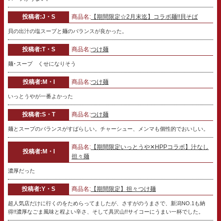
投稿者:J・S
商品名:
【期間限定☆2月末迄】コラボ麺!!貝そば
貝の出汁の塩スープと麺のバランスが良かった。
投稿者:T・S
商品名:
つけ麺
麺･スープ くせになりそう
投稿者:M・I
商品名:
つけ麺
いっとうやが一番よかった
投稿者:S・T
商品名:
つけ麺
麺とスープのバランスがすばらしい。チャーシュー、メンマも個性的でおいしい。
商品名:
【期間限定いっとうや✕HPPコラボ】汁なし
投稿者:M・I
担々麺
濃厚だった
投稿者:Y・S
商品名:
【期間限定】担々つけ麺
超人気店だけに行くのをためらってましたが、さすがのうまさで、新潟NO.1も納
得!!濃厚なごま風味と程よい辛さ、そして具沢山!!サイコーにうまい一杯でした。