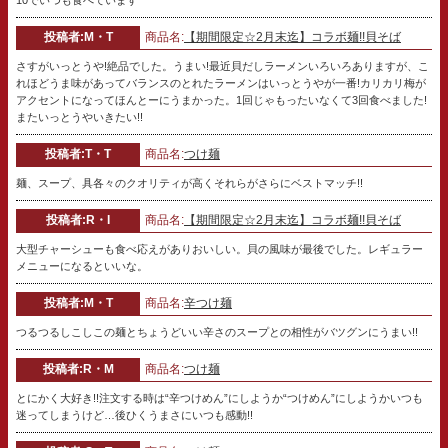
投稿者:M・T
商品名:
【期間限定☆2月末迄】コラボ麺!!貝そば
さすがいっとうや!絶品でした。うまい!最近貝だしラーメンいろいろありますが、こ
れほどうま味があってバランスのとれたラーメンはいっとうやが一番!カリカリ梅が
アクセントになってほんとーにうまかった。1回じゃもったいなくて3回食べました!
またいっとうやいきたい!!
投稿者:T・T
商品名:
つけ麺
麺、スープ、具各々のクオリティが高くそれらがさらにベストマッチ!!
投稿者:R・I
商品名:
【期間限定☆2月末迄】コラボ麺!!貝そば
大型チャーシューも食べ応えがありおいしい。貝の風味が最後でした。レギュラー
メニューになるといいな。
投稿者:M・T
商品名:
辛つけ麺
つるつるしこしこの麺とちょうどいい辛さのスープとの相性がバツグンにうまい!!
投稿者:R・M
商品名:
つけ麺
とにかく大好き!!注文する時は“辛つけめん”にしようか“つけめん”にしようかいつも
迷ってしまうけど…後ひくうまさにいつも感動!!