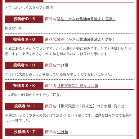
とてもおいしくスタッフも親切
投稿者:D・S
商品名:
醤油（かさね醤油or醤油より選択）
飽きない味
投稿者:K・O
商品名:
醤油（かさね醤油or醤油より選択）
小新にあるときからファンです。かさね醤油が特に好みです。とても美味しいとお
思います。支店を出さないのも味を極めるためには良いと思います
投稿者:N・O
商品名:
つけ麺
つけ汁に大葉とみょうがを使っている所が珍しくとてもおいしかった。
投稿者:K・K
商品名:
【期間限定】担々つけ麺
この店のつけ麺がモチモチして好き。
投稿者:M・I
商品名:
【期間限定☆2月末迄】コラボ麺!!貝そば
今回はいっとうやさんの貝そばで決まり!という感じです。濃厚な旨みのとても美味
しい一杯でした。
投稿者:S・T
商品名:
つけ麺