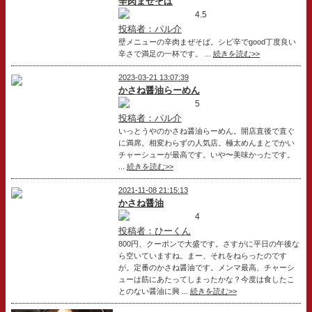
辛肉まぜそば
4.5
投稿者：パル介
壁メニューの辛肉まぜそば。シビ辛でgood丁度良い
辛さで満足の一杯です。 ...
続きを読む>>
2023-03-21 13:07:39
かさね醤油らーめん
5
投稿者：パル介
いっとうやのかさね醤油らーめん。開店直後で直ぐ
に満席。相変わらずの人気店。極太めんまとでかい
チャーシューが最高です。いや〜美味かったです。
...
続きを読む>>
2021-11-08 21:15:13
かさね醤油
4
投稿者：ひーくん
800円、クーポンで大盛です。さすがに平日の午後な
ら空いていますね。まー、それをねらったのです
が。定番のかさね醤油です。メンマ最高、チャーシ
ューは筋にあたってしまったかな？今度は食したこ
とのない醤油に興 ...
続きを読む>>