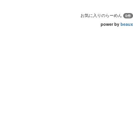
お気に入りのらーめん
0件
power by
beaux