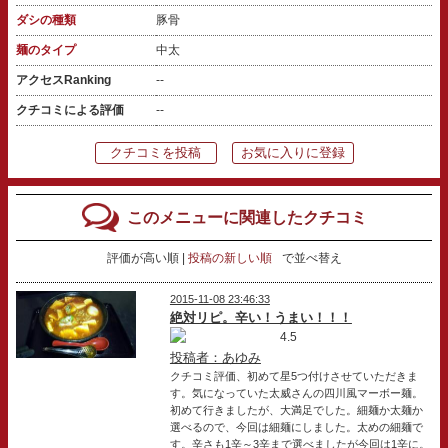
ダシの種類
豚骨
麺のタイプ
中太
アクセスRanking
--
クチコミによる評価
--
クチコミを投稿
お気に入りに登録
このメニューに関連したクチコミ
評価が高い順
投稿の新しい順
で並べ替え
2015-11-08 23:46:33
絶対リピ。辛い！うまい！！！
4.5
投稿者：あゆみ
クチコミ評価、初めて星5つ付けさせていただきま
す。気になっていた太威さんの四川風マーボー麺。
初めて行きましたが、大満足でした。細麺か太麺か
選べるので、今回は細麺にしました。太めの細麺で
す。辛さも1辛～3辛まで選べましたが今回は1辛に。