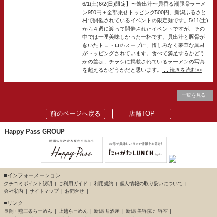
6/1(土)6/2(日)限定】〜蛤出汁〜貝香る潮豚骨ラーメ
ン950円＋全部乗せトッピング500円。新潟ふるさと
村で開催されているイベントの限定麺です。5/11(土)
から４週に渡って開催されたイベントですが、その
中では一番美味しかった一杯です。貝出汁と豚骨が
きいたトロトロのスープに、惜しみなく豪華な具材
がトッピングされています。食べて満足するかどう
かの差は、チラシに掲載されているラーメンの写真
を超えるかどうかだと思います。
... 続きを読む>>
一覧を見る
前のページへ戻る
店舗TOP
Happy Pass GROUP
■インフォーメーション
クチコミポイント説明
ご利用ガイド
利用規約
個人情報の取り扱いについて
会社案内
サイトマップ
お問合せ
■リンク
長岡・燕三条らーめん
上越らーめん
新潟 居酒屋
新潟 美容院 理容室