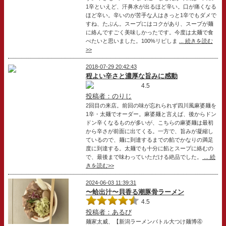
1辛といえど、汗鼻水が出るほど辛い。口が痛くなる
ほど辛い。辛いのが苦手な人はきっと1辛でもダメで
すね、たぶん。スープにはコクがあり、スープが麺
に絡んですごく美味しかったです。今度は太麺で食
べたいと思いました。100%リピしま
... 続きを読む
>>
2018-07-29 20:42:43
程よい辛さと濃厚な旨みに感動
4.5
投稿者：のりじ
2回目の来店。前回の味が忘れられず四川風麻婆麺を
1辛・太麺でオーダー。麻婆麺と言えば、後からドン
ドン辛くなるものが多いが、こちらの麻婆麺は最初
から辛さが前面に出てくる。一方で、旨みが凝縮し
ているので、麺に到達するまでの餡でかなりの満足
度に到達する。太麺でも十分に餡とスープに絡むの
で、最後まで味わっていただける絶品でした。
... 続
きを読む>>
2024-06-03 11:39:31
〜蛤出汁〜貝香る潮豚骨ラーメン
4.5
投稿者：あるび
麺家太威、【新潟ラーメンバトル大つけ麺博④