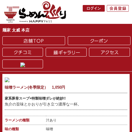
麺家 太威 本店
味噌ラーメン(冬季限定） 1,050円
家系豚骨スープ×特製味噌ダレが絶妙!!
魚介の旨味とかおりが引き立つ濃厚な一杯。
ラーメンの種類
汁あり
味の種類
味噌