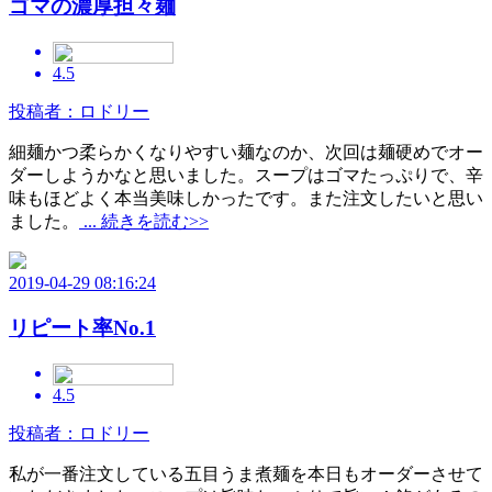
ゴマの濃厚担々麺
4.5
投稿者：ロドリー
細麺かつ柔らかくなりやすい麺なのか、次回は麺硬めでオー
ダーしようかなと思いました。スープはゴマたっぷりで、辛
味もほどよく本当美味しかったです。また注文したいと思い
ました。
... 続きを読む>>
2019-04-29 08:16:24
リピート率No.1
4.5
投稿者：ロドリー
私が一番注文している五目うま煮麺を本日もオーダーさせて