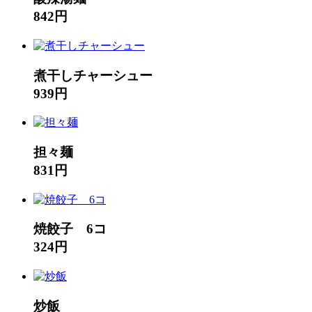
842円
煮干しチャーシュー
939円
担々麺
831円
焼餃子 6コ
324円
炒飯