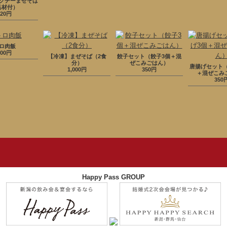
クチーまぜそば
具材付）
920円
ロ肉飯
300円
【冷凍】まぜそば（2食
餃子セット（餃子3個＋混
分）
ぜこみごはん）
唐揚げセット
1,000円
350円
＋混ぜこみ
350
Happy Pass GROUP