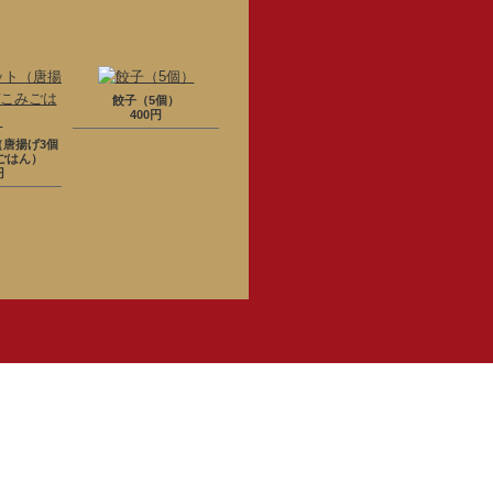
餃子（5個）
400円
（唐揚げ3個
ごはん）
円