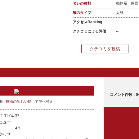
ダシの種類
動物系 豚
麺のタイプ
太麺
アクセスRanking
--
クチコミによる評価
--
クチコミを投稿
コメント件数：0
順
投稿の新しい順
で並べ替え
2 01:04:37
ニュー
4.5
やっサー