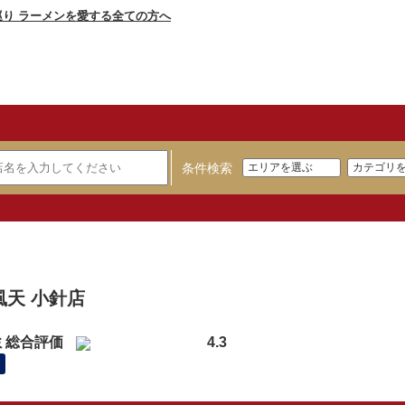
条件検索
】
風天 小針店
ミ総合評価
4.3