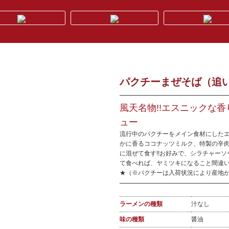
パクチーまぜそば（追い飯
風天名物!!エスニックな
ュー
流行中のパクチーをメイン食材にしたエ
かに香るココナッツミルク、特製の辛肉
に混ぜて食す!!お好みで、シラチャー
て食べれば、ヤミツキになること間違い
★（※パクチーは入荷状況により産地
ラーメンの種類
汁なし
味の種類
醤油