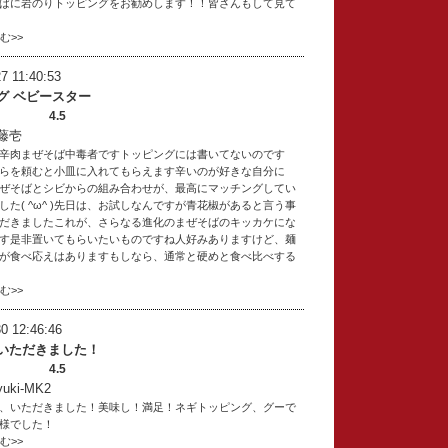
ばに岩のりトッピングをお勧めします！！皆さんもして見て
読む>>
7 11:40:53
グ ベビースター
4.5
藤壱
辛肉まぜそば中毒者ですトッピングには書いてないのです
らを頼むと小皿に入れてもらえます辛いのが好きな自分に
ぜそばとシビからの組み合わせが、最高にマッチングしてい
した( ^ω^ )先日は、お試しなんですが青花椒があると言う事
だきましたこれが、さらなる進化のまぜそばのキッカケにな
す是非置いてもらいたいものですね人好みありますけど、麺
が食べ応えはありますもしなら、通常と硬めと食べ比べする
読む>>
0 12:46:46
いただきました！
4.5
ki-MK2
、いただきました！美味し！満足！ネギトッピング、グーで
走様でした！
読む>>