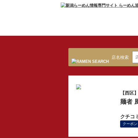
店名検索
【西区
麺者 
クチコ
クーポン