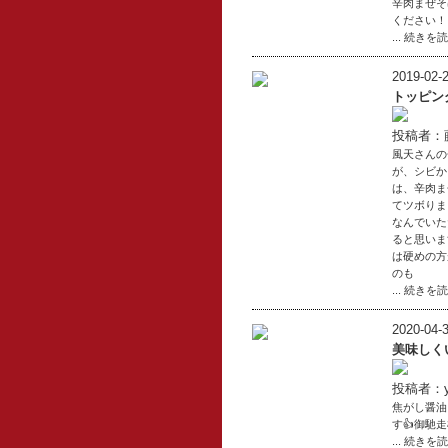
辛肉まぜそ
ください！
... 続きを
2019-02-2
トッピン
投稿者：
風天さんの
が、シビか
は、辛肉ま
てツボりま
なんでいた
ると思いま
は硬めの方
のも
... 続きを
2020-04-3
美味しく
投稿者：yu
焦がし醤油
す👍御馳
... 続きを