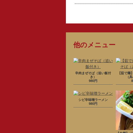
他のメニュー
辛肉まぜそば（追い飯付
【茹で麺
き）
（具
980円
シビ辛味噌ラーメン
980円