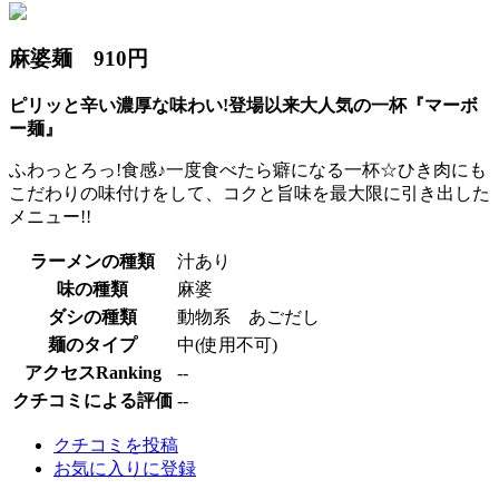
麻婆麺 910円
ピリッと辛い濃厚な味わい!登場以来大人気の一杯『マーボ
ー麺』
ふわっとろっ!食感♪一度食べたら癖になる一杯☆ひき肉にも
こだわりの味付けをして、コクと旨味を最大限に引き出した
メニュー!!
ラーメンの種類
汁あり
味の種類
麻婆
ダシの種類
動物系 あごだし
麺のタイプ
中(使用不可)
アクセスRanking
--
クチコミによる評価
--
クチコミを投稿
お気に入りに登録