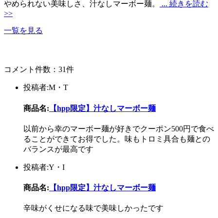
やめられない美味しさ、汁なしマーボー麺。
... 続きを読む
>>
一覧を見る
コメント件数：31件
投稿者:M・T
商品名:
【hpp限定】汁なしマーボー麺
以前から幸のマーボー麺が好きでクーポン500円で食べ
ることができてお得でした。味もトロミ具合も麺との
バランスが最高です
投稿者:Y・I
商品名:
【hpp限定】汁なしマーボー麺
辛味がくせになる味で美味しかったです