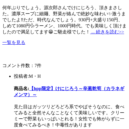
何年ぶりでしょう。源次郎さんでけにじろう、頂きまさし
た。濃厚スープに細麺、野菜が絡んで絶妙な味わい✨激うま
でしたよ‼️ただ、時代なんでしょう。930円+大盛り150円、
しめて1080円💦ラーメン、1000円時代。でも美味しく頂けま
したので満足してます😁ご馳走様でした！
... 続きを読む>>
一覧を見る
コメント件数：7件
投稿者:M・H
商品名:
【hpp限定】けにじろう～辛葱乾筍（カラネギ
メンマ）～
見た目はガッツリどろどろ系でやばそうなのに、食べ
てみると全然そんなことなくて美味しいです。クリー
ミーで野菜もいっぱいとれる！女性でも怖がらずに一
度食べてみるべき！中毒性があります