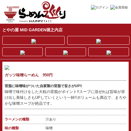
とやの屋 MID GARDEN堀之内店
ガッツ味噌らーめん 950円
背脂に味噌味がついた自家製の背脂で旨さがUP!!
味噌で味付けをした大粒の背脂がポイント!!スープに混ぜれば旨味が溶
け出し美味しさもUPしていくという一杯!!ボリュームも満点で、まろや
かな味噌スープが絶品です。
ラーメンの種類
汁あり
味の種類
味噌