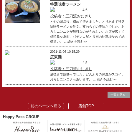
特選味噌ラーメン
4.5
投稿者：三刀流おにぎり
とやの閉店後、初めて行きました。とりあえず特選
味噌ラーメンを注文。変わらずの美味さでした。お
ろしニンニクが無料なのがうれしい。お店が広くて
好印象な反面、パチンコ屋と共同の駐車場なので結
構遠い。
... 続きを読む>>
2021-11-06 10:15:29
広東麺
4.5
投稿者：三刀流おにぎり
最後まで超熱々でした。どんぶりの保温がスゴイ。
おろしニンニクもあいます。
... 続きを読む>>
一覧を見る
前のページへ戻る
店舗TOP
Happy Pass GROUP