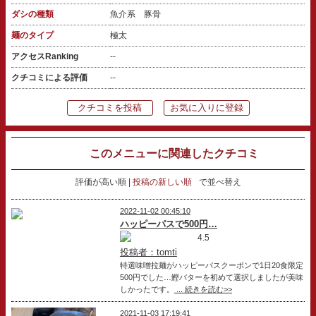
ダシの種類
魚介系 豚骨
麺のタイプ
極太
アクセスRanking
--
クチコミによる評価
--
クチコミを投稿
お気に入りに登録
このメニューに関連したクチコミ
評価が高い順
投稿の新しい順
で並べ替え
2022-11-02 00:45:10
ハッピーパスで500円…
4.5
投稿者：tomti
特選味噌拉麺がハッピーパスクーポンで1日20食限定
500円でした…鰹バターを初めて選択しましたが美味
しかったです。
... 続きを読む>>
2021-11-03 17:19:41