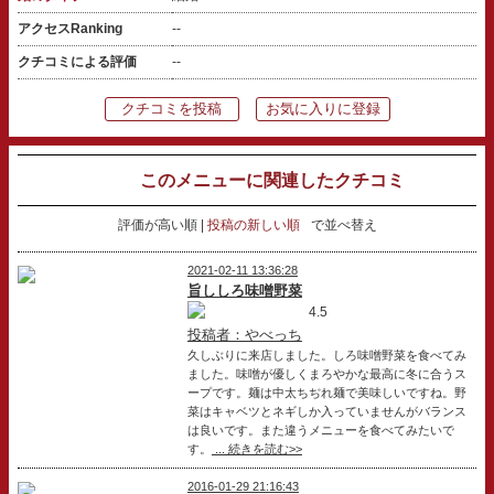
アクセスRanking
--
クチコミによる評価
--
クチコミを投稿
お気に入りに登録
このメニューに関連したクチコミ
評価が高い順
投稿の新しい順
で並べ替え
2021-02-11 13:36:28
旨ししろ味噌野菜
4.5
投稿者：やべっち
久しぶりに来店しました。しろ味噌野菜を食べてみ
ました。味噌が優しくまろやかな最高に冬に合うス
ープです。麺は中太ちぢれ麺で美味しいですね。野
菜はキャベツとネギしか入っていませんがバランス
は良いです。また違うメニューを食べてみたいで
す。
... 続きを読む>>
2016-01-29 21:16:43