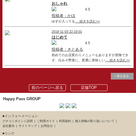
おしゃれ
4.5
投稿者：かほ
ゆずが入ってる
... 続きを読む>>
2018-11-03 22:10:01
はじめて
4.5
投稿者：きとある
初めてのお店変わりメニューもありますが冒険でき
ず、白みそ野菜に。普通に美味しい
... 続きを読む>>
一覧を見る
前のページへ戻る
店舗TOP
Happy Pass GROUP
■インフォーメーション
クチコミポイント説明
ご利用ガイド
利用規約
個人情報の取り扱いについて
会社案内
サイトマップ
お問合せ
■リンク