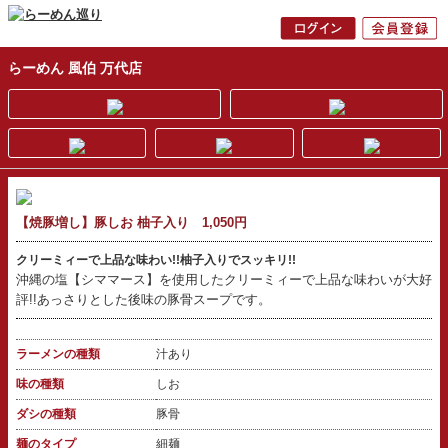
らーめん 風伯 万代店
【焼豚増し】豚しお 柚子入り 1,050円
クリーミィーで上品な味わい!!柚子入りでスッキリ!!
沖縄の塩【シママース】を使用したクリーミィーで上品な味わいが大好
評!!あっさりとした後味の豚骨スープです。
ラーメンの種類
汁あり
味の種類
しお
ダシの種類
豚骨
麺のタイプ
細麺