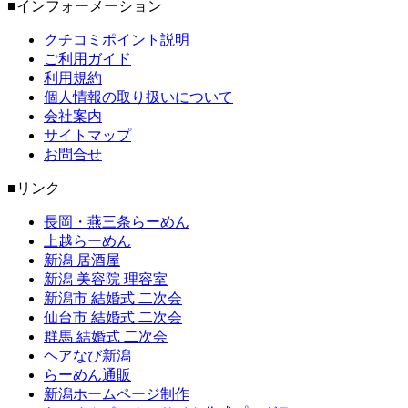
■インフォーメーション
クチコミポイント説明
ご利用ガイド
利用規約
個人情報の取り扱いについて
会社案内
サイトマップ
お問合せ
■リンク
長岡・燕三条らーめん
上越らーめん
新潟 居酒屋
新潟 美容院 理容室
新潟市 結婚式 二次会
仙台市 結婚式 二次会
群馬 結婚式 二次会
ヘアなび新潟
らーめん通販
新潟ホームページ制作