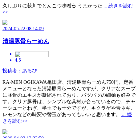
久しぶりに荻川でとんこつ味噌🍜 うまかった
... 続きを読む
>>
2024-05-22 08:14:09
清湯豚骨らーめん
4.5
投稿者：あるび
RA-MEN OGIKAWA亀田店、清湯豚骨らーめん750円。定番
メニューとなった清湯豚骨らーめんですが、クリアなスープ
に豚骨のエキスが凝縮されており、パツパツの細麺も好みで
す。クリア豚骨は、シンプルな具材が合っているので、チャ
ーシューとねぎ、半玉でも十分ですが、キクラゲや青ネギ、
レモンなどの味変や替玉があってもいいと思います。
... 続
きを読む>>