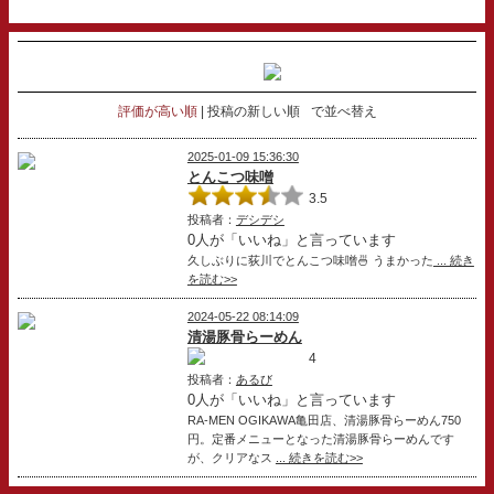
評価が高い順
投稿の新しい順
で並べ替え
2025-01-09 15:36:30
とんこつ味噌
3.5
投稿者：
デシデシ
0人が「いいね」と言っています
久しぶりに荻川でとんこつ味噌🍜 うまかった
... 続き
を読む>>
2024-05-22 08:14:09
清湯豚骨らーめん
4
投稿者：
あるび
0人が「いいね」と言っています
RA-MEN OGIKAWA亀田店、清湯豚骨らーめん750
円。定番メニューとなった清湯豚骨らーめんです
が、クリアなス
... 続きを読む>>