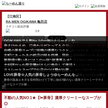
【江南区】
RA-MEN OGIKAWA 亀田店
クチコミ総合評価
3.9
クチコミを投稿
お気に入りに登録
OGIKAWAで人気No.1の一杯!!クリーミ～な...
辛さひかえめ、口当たりがとってもクリ...
豚骨の旨みエキスを長時間かけて丁寧に抽出した濃厚クリーミーなスープに全
自慢の豚骨スープに味噌の濃厚なコクと...
てが凝縮。とろけ...
豚骨スープと鶏の白湯 スープをブレンド。ベースは練りゴマを使った口当りの
古町にあったあの銘店の味を彷彿。貝出...
クリーミーなスー...
辛さの中にしっかりとした豚骨の濃厚な旨味。豚骨を長時間炊き上げた臭みの
新登場!!寒い冬にはこの一杯“超濃厚みそ”
ないまろやかなス...
何度でもまた繰り返し食べたくなる！あっさりながら貝の旨味が芳醇に香るあ
大好評だった限定麺がさらに進化して復活！
っさりとしたスー...
割りスープ付きの、超濃厚 みそ!!豚骨のトロっとした甘みとみそのしょっぱさ
ストレートスープでお店のつけ麺がお家...
のバランスが絶妙...
豚骨×鶏白湯の真っ白クリーミースープを食べ進めると黒マー油の香ばしさが
LOVE豚骨☆人気の豚骨しょうゆらーめんを...
プラス！さらにレモ...
人気のテイクアウトメニュー♪自慢の豚骨スープ×魚介の濃厚なつけダレが際立
つ『つけ麺』も登...
豚骨の旨みエキスを長時間かけて丁寧に抽出!!癖のない濃厚クリーミーでマイ
ルドなスープが癖...
不動の人気NO.1★【I♥豚骨】濃厚クリーミーなスープが
◎