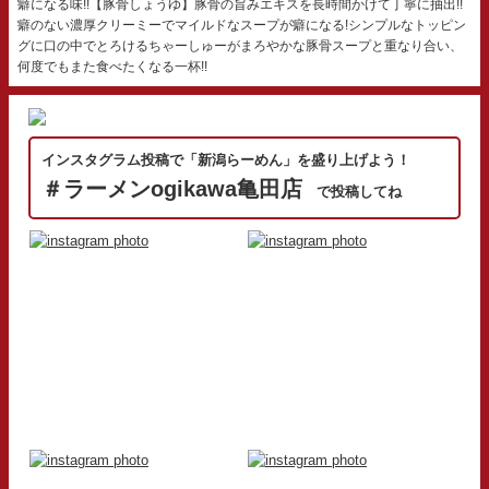
癖になる味!!【豚骨しょうゆ】豚骨の旨みエキスを長時間かけて丁寧に抽出!!
癖のない濃厚クリーミーでマイルドなスープが癖になる!シンプルなトッピン
グに口の中でとろけるちゃーしゅーがまろやかな豚骨スープと重なり合い、
何度でもまた食べたくなる一杯!!
インスタグラム投稿で「新潟らーめん」を盛り上げよう！
＃ラーメンogikawa亀田店
で投稿してね