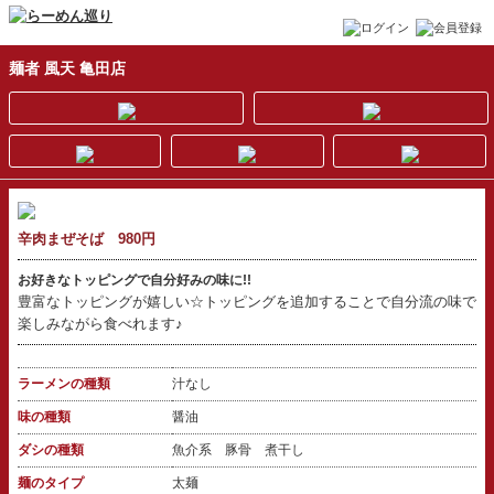
麺者 風天 亀田店
辛肉まぜそば 980円
お好きなトッピングで自分好みの味に!!
豊富なトッピングが嬉しい☆トッピングを追加することで自分流の味で
楽しみながら食べれます♪
ラーメンの種類
汁なし
味の種類
醤油
ダシの種類
魚介系 豚骨 煮干し
麺のタイプ
太麺