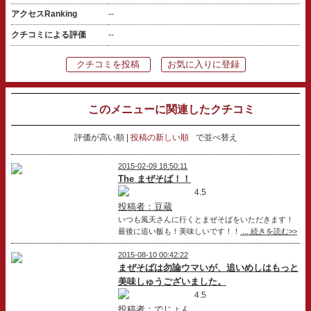
アクセスRanking
--
クチコミによる評価
--
クチコミを投稿
お気に入りに登録
このメニューに関連したクチコミ
評価が高い順
投稿の新しい順
で並べ替え
2015-02-09 18:50:11
The まぜそば！！
4.5
投稿者：豆蔵
いつも風天さんに行くとまぜそばをいただきます！
最後に追い飯も！美味しいです！！
... 続きを読む>>
2015-08-10 00:42:22
まぜそばは勿論ウマいが、追いめしはもっと
美味しゅうございました。
4.5
投稿者：でじょん