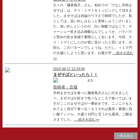
久々の「麺者風天」さん。初めての「汁なし辛肉ま
ぜそば」は、チリ・トマトをトッピングして頂きま
した。まぜそばは勿論のウマさで納得でしたが、私
としては、追いめしはもっと美味しゅうございまし
た。追いめしというのが、白い御飯ではなくて、チ
ャーシュー炊き込み御飯なんでしょうか、パラパラ
と堅めの炊き加減で素晴らしく合います。今回、チ
リ・トマトにしたのが更に良かったと思います。次
回も、このパターンでしょうね。ただし、＋１０円
の大盛にしようと思います。お腹が空
... 続きを読む
>>
2015-08-17 22:29:49
まぜそばといったら！！
4.5
投稿者：豆蔵
辛肉まぜそばを食べに麺者風天さんに行きました
ー。まぜそばが好きで色々なところで食べてはいま
すがここのまぜそばが一番好きです。ニンニクを入
れてよく混ぜて食べる！もうそれは最高！最後に追
い飯てシメル。大盛り10円と言うのも最高。ご馳走
さまでした。
... 続きを読む>>
一覧を見る