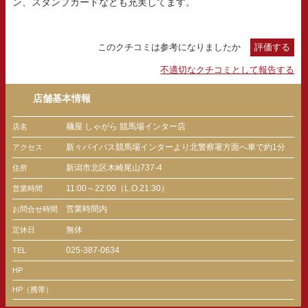
ン、スタンプカードなども充実してます。
このクチコミは参考になりましたか
評価する
不適切なクチコミとして報告する
店舗基本情報
麺屋 しゃがら 競馬場インター店
店名
新々バイパス競馬場インターより北警察署方面へ車で約1分
アクセス
新潟市北区木崎尾山737-4
住所
11:00～22:00（L.O.21:30）
営業時間
営業時間内
お問合せ時間
無休
定休日
025-387-0634
TEL
HP
HP（携帯）