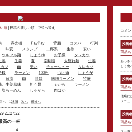
い順
投稿の新しい順
で並べ替え
コメン
供
券売機
PayPay
背脂
コスパ
行列
投稿者
味変
スタンプ
二郎系
生姜
安い
商品名:
ツルツル麺
しょうゆ
お子様
タレカツ
生姜
生姜
夏
辛味噌
太縮れ麺
生姜
あっさ
しく食
レカツ
肉
安い
チャーシュー
タレカツ
子様
ラーメン
100円
つけ麺
しょうが
背脂
肉
特盛
味噌ラーメン
特盛
投稿者
油、生姜風味
担々麺
しゃがら
ラーメン
商品名:
塩らーめん
しゃがら
肉ばか
他店に
メニュ
前へ
1
2
3
4
5
次へ
最後へ
29 21:27:22
投稿者
最高の一杯
商品名:
4
クーポ