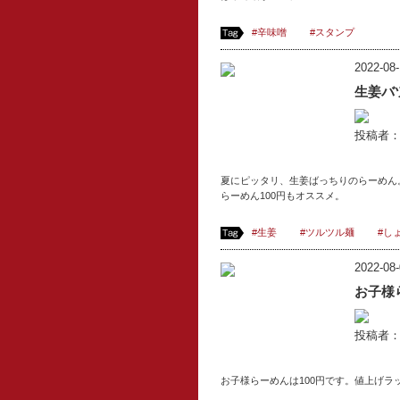
#辛味噌
#スタンプ
2022-08-
生姜バ
投稿者
夏にピッタリ、生姜ばっちりのらーめん
らーめん100円もオススメ。
#生姜
#ツルツル麺
#し
2022-08-
お子様
投稿者
お子様らーめんは100円です。値上げ