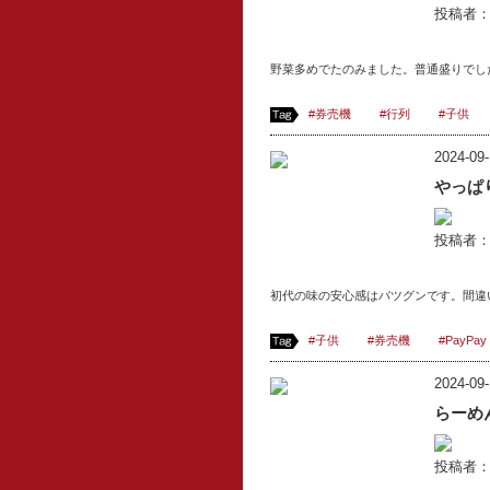
投稿者
野菜多めでたのみました。普通盛りでし
#券売機
#行列
#子供
2024-09-
やっぱ
投稿者
初代の味の安心感はバツグンです。間違
#子供
#券売機
#PayPay
2024-09-
らーめ
投稿者