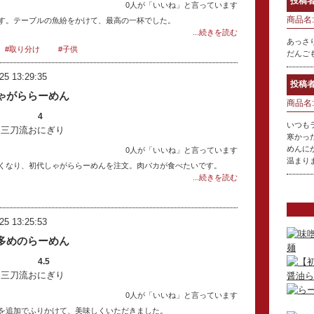
投稿者
0人が「いいね」と言っています
商品名:
す。テーブルの魚紛をかけて、最高の一杯でした。
...続きを読む
あっさ
#取り分け
#子供
だんご
25 13:29:35
投稿者
ゃがららーめん
商品名:
4
いつも
：三刀流おにぎり
寒かっ
めんに
0人が「いいね」と言っています
温まり
くなり、初代しゃがららーめんを注文。肉バカが食べたいです。
...続きを読む
25 13:25:53
多めのらーめん
4.5
：三刀流おにぎり
0人が「いいね」と言っています
を追加でふりかけて、美味しくいただきました。