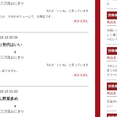
：三刀流おにぎり
た
8人が「いいね」と言っています
投稿者
たが、十分のボリュームで、大満足です。
...続きを読む
商品名:
今回い
しく感
18 10:20:34
べたい
り初代はいい
投稿者
4
：三刀流おにぎり
商品名:
0人が「いいね」と言っています
うれし
近くの
いありません。
ラリー
...続きを読む
投稿者
18 10:15:43
商品名:
ん野菜多め
正油ダ
しい
4
：三刀流おにぎり