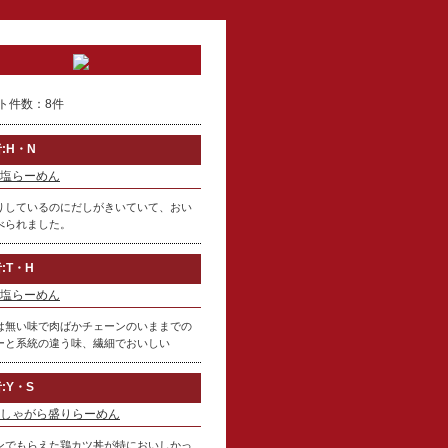
ト件数：8件
:H・N
塩らーめん
りしているのにだしがきいていて、おい
べられました。
:T・H
塩らーめん
は無い味で肉ばかチェーンのいままでの
ーと系統の違う味、繊細でおいしい
:Y・S
しゃがら盛りらーめん
ンでもらえた鶏カツ丼が特においしかっ