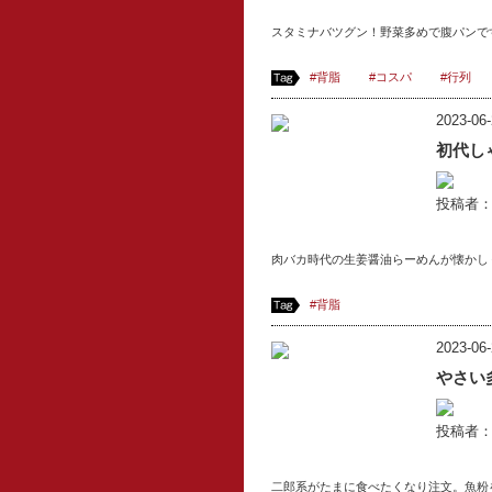
スタミナバツグン！野菜多めで腹パンで
#背脂
#コスパ
#行列
2023-06-
初代し
投稿者
肉バカ時代の生姜醤油らーめんが懐かし
#背脂
2023-06-
やさい
投稿者
二郎系がたまに食べたくなり注文。魚粉