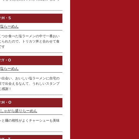
:H・S
塩らーめん
くつか食べた塩ラーメンの中で一番おい
じられたので。トリカツ丼と合わせて食
です
:Y・O
塩らーめん
い出会い、おいしい塩ラーメンに自宅の
店で出会えるなんて、うれしいスタンプ
に感謝！
:H・O
しゃがら盛りらーめん
レと麺の相性がよくチャーシューも美味