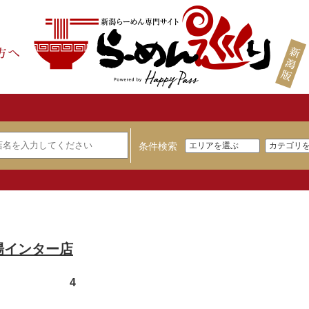
条件検索
場インター店
4