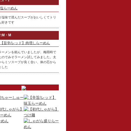
:Y・T
塩らーめん
り塩味で澄んだスープがおいしくてトリ
も好きです
:M・M
【旨辛/レッド】肉増しらーめん
ラーメンを頼んでいましたが、梅雨時で
たのでみそラーメン試してみました。太
からミソスープが良く合い、体の芯から
ました