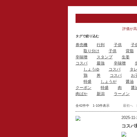
評価が高
タグで絞り込む
券売機
行列
子供
子
取り分け
子供
背脂
辛味噌
スタンプ
生姜
コスパ
最強
辛味噌
しょうゆ
コスパ
タ
鶏
丼
コスパ
お
特盛
しょうが
醤油
クーポン
特盛
肉
醤
肉ばか
新潟
ラーメン
全42件中 1-10件表示
最初へ
2025-11-
コスパ