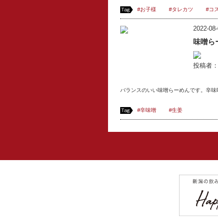
#お子様
#タレカツ
#コ
2022-08-
味噌ら
投稿者
バランスのいい味噌らーめんです。辛味
#辛味噌
#生姜