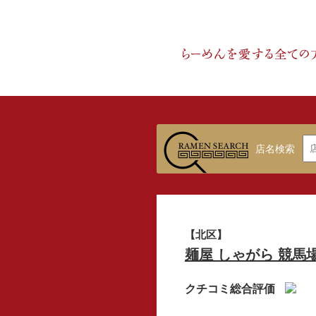
店名検索
【北区】
麺屋 しゃがら 競馬
クチコミ総合評価