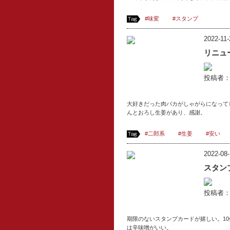
#味変
#スタンプ
2022-11-
リニュ
投稿者
大好きだった肉バカがしゃがらになって
んとおろし生姜があり、感謝。
#二郎系
#生姜
#安い
2022-08-
スタン
投稿者
期限のないスタンプカードが嬉しい。1
は辛味噌がいい。