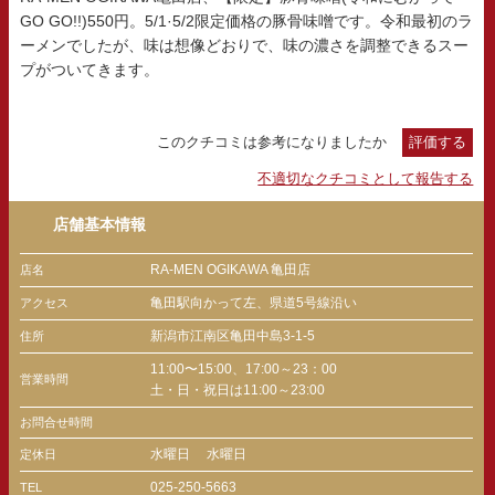
GO GO!!)550円。5/1·5/2限定価格の豚骨味噌です。令和最初のラ
ーメンでしたが、味は想像どおりで、味の濃さを調整できるスー
プがついてきます。
このクチコミは参考になりましたか
評価する
不適切なクチコミとして報告する
店舗基本情報
RA-MEN OGIKAWA 亀田店
店名
亀田駅向かって左、県道5号線沿い
アクセス
新潟市江南区亀田中島3-1-5
住所
11:00〜15:00、17:00～23：00
営業時間
土・日・祝日は11:00～23:00
お問合せ時間
水曜日
水曜日
定休日
025-250-5663
TEL