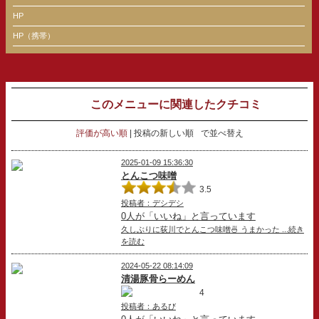
HP
HP（携帯）
このメニューに関連したクチコミ
評価が高い順
投稿の新しい順
で並べ替え
2025-01-09 15:36:30
とんこつ味噌
3.5
投稿者：デシデシ
0人が「いいね」と言っています
久しぶりに荻川でとんこつ味噌🍜 うまかった ...続き
を読む
2024-05-22 08:14:09
清湯豚骨らーめん
4
投稿者：あるび