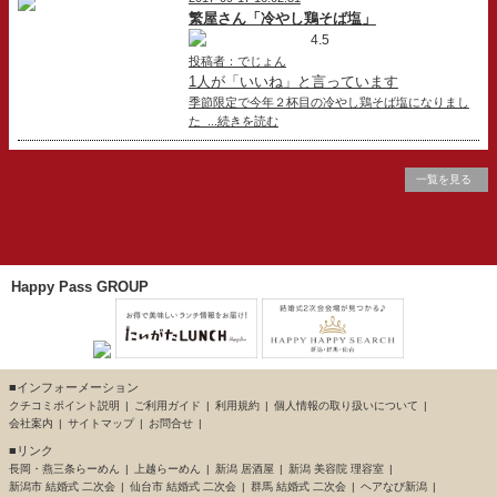
繁屋さん「冷やし鶏そば塩」
4.5
投稿者：でじょん
1人が「いいね」と言っています
季節限定で今年２杯目の冷やし鶏そば塩になりまし
た ...続きを読む
一覧を見る
Happy Pass GROUP
■インフォーメーション
クチコミポイント説明
ご利用ガイド
利用規約
個人情報の取り扱いについて
会社案内
サイトマップ
お問合せ
■リンク
長岡・燕三条らーめん
上越らーめん
新潟 居酒屋
新潟 美容院 理容室
新潟市 結婚式 二次会
仙台市 結婚式 二次会
群馬 結婚式 二次会
ヘアなび新潟