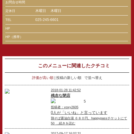
お問合せ時間
木曜日
木曜日
定休日
025-245-6601
TEL
HP
HP（携帯）
このメニューに関連したクチコミ
評価が高い順
投稿の新しい順
で並べ替え
2018-01-28 11:42:52
残念な閉店
5
投稿者：voxy2605
0人が「いいね」と言っています
鶏そば醤油白湯 ６８０円。happypassチケットにて
50 ...続きを読む
2017-09-17 16:02:31