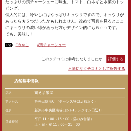
たっぷりの鶏チャーシューに味玉、トマト、白ネギと水菜のトッ
ピング。
個人的には、冷やしにはやっぱりキュウリですので、キュウリが
あったら★５つだったかもしれません。改めて写真を見るとここ
にキュウリの濃い緑があった方がデザイン的にもＧｏｏです。
でも、美味し！
#冷やし
#鶏チャーシュー
このクチコミは参考になりましたか
評価する
不適切なクチコミとして報告する
店舗基本情報
鶏そば 繁屋
店名
笹井出線沿い（チャンス笹口店様近く）
アクセス
新潟市中央区南笹口2-1-13 レジオン田辺1F
住所
平日 11：00～15：00（昼のみ営業）
営業時間
土・日・祝 11：00～21：00