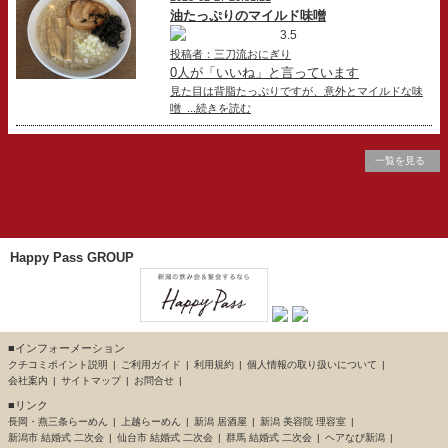
油たっぷりのマイルド味噌
3.5
投稿者：三刀流おにぎり
0人が「いいね」と言っています
見た目は背脂たっぷりですが、意外とマイルドな味
噌 ...続きを読む
一覧を見る
Happy Pass GROUP
■インフォーメーション
クチコミポイント説明
ご利用ガイド
利用規約
個人情報の取り扱いについて
会社案内
サイトマップ
お問合せ
■リンク
長岡・燕三条らーめん
上越らーめん
新潟 居酒屋
新潟 美容院 理容室
新潟市 結婚式 二次会
仙台市 結婚式 二次会
群馬 結婚式 二次会
ヘアなび新潟