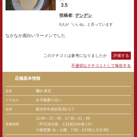
3.5
投稿者:
デシデシ
0人が「いいね」と言っています
なかなか面白いラーメンでした
このクチコミは参考になりましたか
評価する
不適切なクチコミとして報告する
店舗基本情報
麺や 真玄
店名
弁天橋通り沿い
アクセス
新潟市中央区長潟2-3-7
住所
11:00～15：00、17:30～21：00
（平日30分前、土日祝10分前 LO）
営業時間
※朝営業/ 水～土曜 7:00～10:00( L.O.9:30)