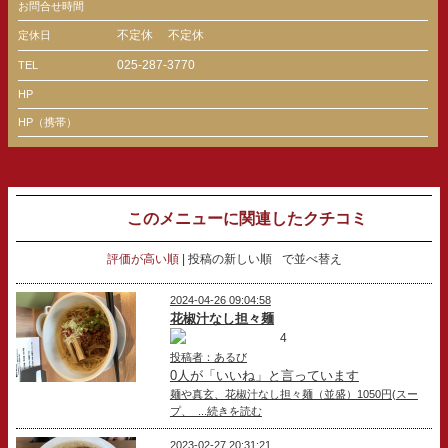
お問合せ時間
不定休
不定休
定休日
025-287-3770
TEL
HP
HP（携帯）
このメニューに関連したクチコミ
評価が高い順
投稿の新しい順
で並べ替え
2024-04-26 09:04:58
花椒汁なし担々麺
4
投稿者：あるび
0人が「いいね」と言っています
麺や真玄、花椒汁なし担々麺（並盛）1050円(スー
プ、 ...続きを読む
2023-02-27 20:31:21