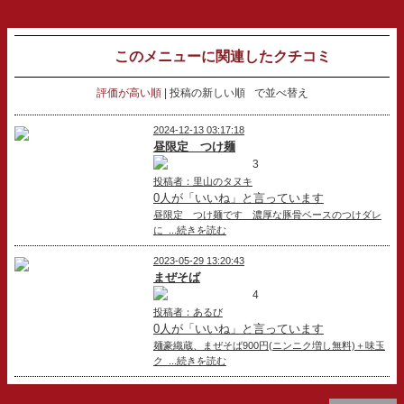
このメニューに関連したクチコミ
評価が高い順
投稿の新しい順
で並べ替え
2024-12-13 03:17:18
昼限定 つけ麺
3
投稿者：里山のタヌキ
0人が「いいね」と言っています
昼限定 つけ麺です 濃厚な豚骨ベースのつけダレ
に ...続きを読む
2023-05-29 13:20:43
まぜそば
4
投稿者：あるび
0人が「いいね」と言っています
麺豪織蔵、まぜそば900円(ニンニク増し無料)＋味玉
ク ...続きを読む