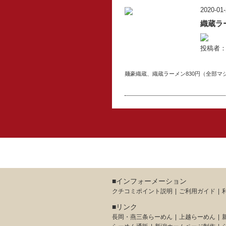
2020-01-
織蔵ラ
投稿者
麺豪織蔵、織蔵ラーメン830円（全部マ
■インフォーメーション
クチコミポイント説明
ご利用ガイド
■リンク
長岡・燕三条らーめん
上越らーめん