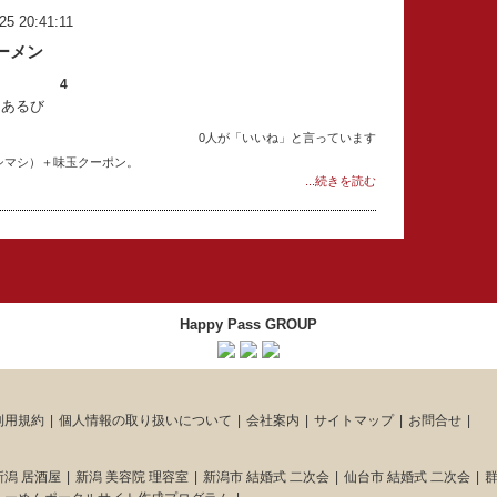
25 20:41:11
ーメン
4
：あるび
0人が「いいね」と言っています
シマシ）＋味玉クーポン。
...続きを読む
Happy Pass GROUP
利用規約
個人情報の取り扱いについて
会社案内
サイトマップ
お問合せ
新潟 居酒屋
新潟 美容院 理容室
新潟市 結婚式 二次会
仙台市 結婚式 二次会
群