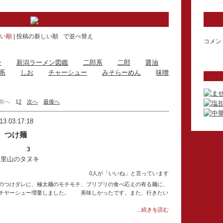
い順
投稿の新しい順
で並べ替え
コメン
ン
新潟ラーメン図鑑
二郎系
二郎
醤油
系
しお
チャーシュー
みそらーめん
味噌
前へ
1
2
次へ
最後へ
13 03:17:18
 つけ麺
3
：里山のタヌキ
0人が「いいね」と言っています
のつけダレに、極太麺のモチモチ、プリプリの食べ応えの有る麺に、
、チヤーシュー増量しました。 美味しかったです。また、行きたい
...続きを読む