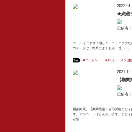
2022-01-
★織蔵
投稿者
コールは「ヤサイ増し々、ニンニク少な
のスープは二郎系によくある「旨い！」
#ツートン
#新潟ラーメン図
2021-12-
【期間
投稿者
麺豪織蔵、【期間限定】吉乃川塩まぜそ
す。アルコールはとんでいます。まぜそ
が強