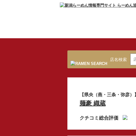
店名検索
【県央（燕・三条・弥彦）
麺豪 織蔵
クチコミ総合評価