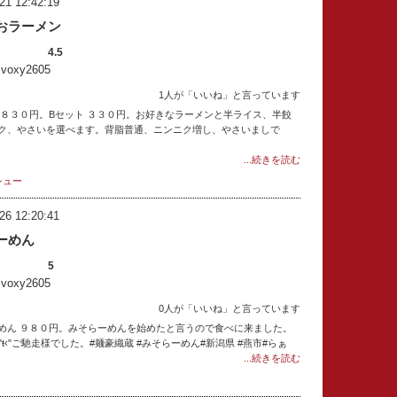
21 12:42:19
おラーメン
4.5
oxy2605
1人が「いいね」と言っています
 ８３０円。Bセット ３３０円。お好きなラーメンと半ライス、半餃
ク、やさいを選べます。背脂普通、ニンニク増し、やさいましで
...続きを読む
シュー
26 12:20:41
ーめん
5
oxy2605
0人が「いいね」と言っています
めん ９８０円。みそらーめんを始めたと言うので食べに来ました。
ŧ‹"ŧ‹"ŧ‹"ご馳走様でした。#麺豪織蔵 #みそらーめん#新潟県 #燕市#らぁ
...続きを読む