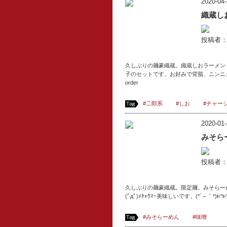
2020-04-
織蔵し
投稿者：v
久しぶりの麺豪織蔵。‪織蔵しおラーメン
子のセットです。お好みで背脂、ニンニ
order
#二郎系
#しお
#チャー
2020-01-
みそら
投稿者：v
久しぶりの麺豪織蔵。限定麺。みそらー
(ﾟдﾟ)ﾒﾁｬｳﾏｰ美味しいです。(*´～｀*)
#みそらーめん
#味噌