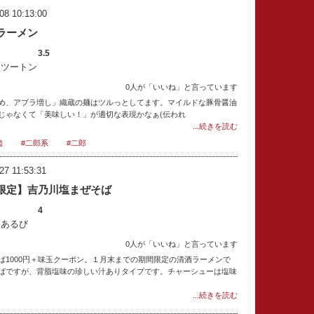
08 10:13:00
ラーメン
3.5
：ツートン
0人が「いいね」と言っています
め、アブラ増し」織蔵の麺はツルっとしてます。マイルドな豚骨醤油
じゃなくて「美味しい！」が適切な表現かなぁ(伝われ
...続きを読む
鑑
#二郎系
#二郎
27 11:53:31
限定】吉乃川塩まぜそば
4
：あるび
0人が「いいね」と言っています
ば1000円＋味玉クーポン。１月末までの期間限定の清酒ラーメンで
ばですが、背脂塩味の珍しい汁ありタイプです。チャーシューは塩味
...続きを読む