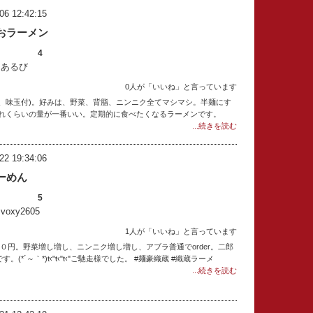
06 12:42:15
おラーメン
4
：あるび
0人が「いいね」と言っています
麺、味玉付)。好みは、野菜、背脂、ニンニク全てマシマシ。半麺にす
れくらいの量が一番いい。定期的に食べたくなるラーメンです。
...続きを読む
22 19:34:06
ーめん
5
oxy2605
1人が「いいね」と言っています
０円。野菜増し増し、ニンニク増し増し、アブラ普通でorder。二郎
す。(*´～｀*)ŧ‹"ŧ‹"ŧ‹"ご馳走様でした。 #麺豪織蔵 #織蔵ラーメ
...続きを読む