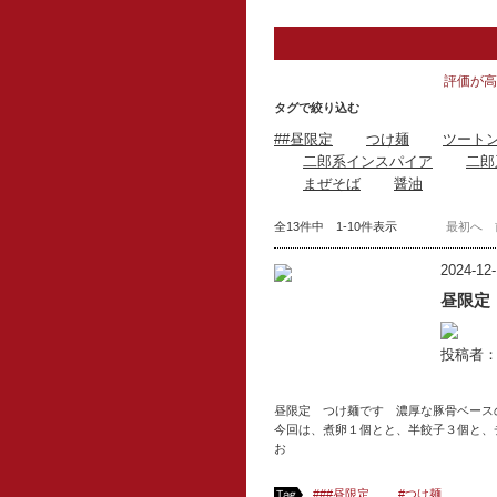
評価が高
タグで絞り込む
##昼限定
つけ麺
ツート
二郎系インスパイア
二郎
まぜそば
醤油
全13件中 1-10件表示
最初へ
2024-12-
昼限定
投稿者
昼限定 つけ麺です 濃厚な豚骨ベース
今回は、煮卵１個とと、半餃子３個と
お
###昼限定
#つけ麺