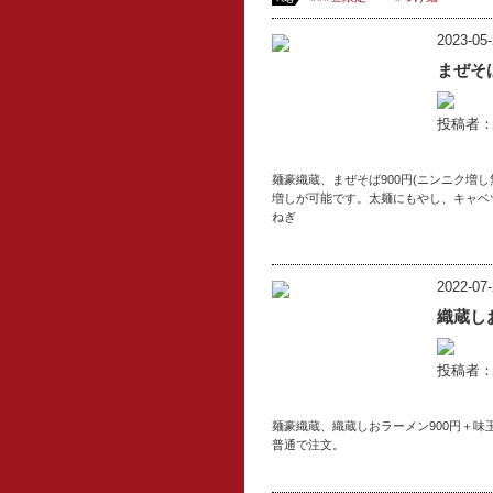
2023-05-
まぜそ
投稿者
麺豪織蔵、まぜそば900円(ニンニク増
増しが可能です。太麺にもやし、キャベ
ねぎ
2022-07-
織蔵し
投稿者
麺豪織蔵、織蔵しおラーメン900円＋
普通で注文。