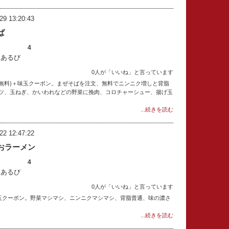
29 13:20:43
ば
4
：あるび
0人が「いいね」と言っています
し無料)＋味玉クーポン。まぜそばを注文、無料でニンニク増しと背脂
ツ、玉ねぎ、かいわれなどの野菜に挽肉、コロチャーシュー、揚げ玉
...続きを読む
22 12:47:22
おラーメン
4
：あるび
0人が「いいね」と言っています
味玉クーポン。野菜マシマシ、ニンニクマシマシ、背脂普通、味の濃さ
...続きを読む