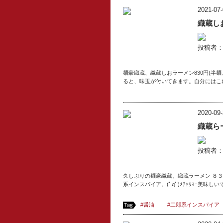
2021-07-
織蔵し
投稿者
麺豪織蔵、織蔵しおラーメン830円(半
ると、味玉が付いてきます。自分にはこ
2020-09-
織蔵ら
投稿者：v
久しぶりの麺豪織蔵。織蔵ラーメン ８３
系インスパイア。(ﾟдﾟ)ﾒﾁｬｳﾏｰ美味しいで
#醤油
#二郎系インスパイア