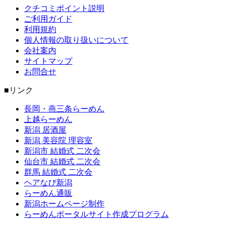
クチコミポイント説明
ご利用ガイド
利用規約
個人情報の取り扱いについて
会社案内
サイトマップ
お問合せ
■リンク
長岡・燕三条らーめん
上越らーめん
新潟 居酒屋
新潟 美容院 理容室
新潟市 結婚式 二次会
仙台市 結婚式 二次会
群馬 結婚式 二次会
ヘアなび新潟
らーめん通販
新潟ホームページ制作
らーめんポータルサイト作成プログラム