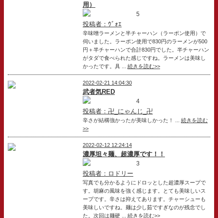
用）
5
投稿者：ｳﾞｫｴ
辛味噌ラーメンと半チャーハン（ラーポン使用）で
伺いました。ラーポン使用で830円のラーメンが500
円＋半チャーハンで合計830円でした。半チャーハン
がタダで食べられた感じですね。ラーメンは美味し
かったです。具 ...
続きを読む>>
2022-02-21 14:04:30
武者気RED
4
投稿者：卍_にゃんじ_卍
辛さが結構強かったが美味しかった！ ...
続きを読む
>>
2022-02-12 12:24:14
濃厚坦々麺、超濃厚です！！
3
投稿者：ロドリー
写真でも分かるようにドロッとした超濃厚スープで
す。胡麻の風味を強く感じます。とても美味しいス
ープです。辛さは抑えてあります。チャーシューも
美味しいですね。麺は少し茹ですぎなのが残念でし
た。次回は麺硬 ...
続きを読む>>