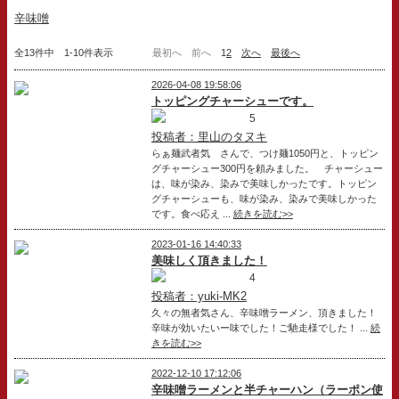
辛味噌
全13件中 1-10件表示
最初へ
前へ
1
2
次へ
最後へ
2026-04-08 19:58:06
トッピングチャーシューです。
5
投稿者：里山のタヌキ
らぁ麺武者気 さんで、つけ麺1050円と、トッピン
グチャーシュー300円を頼みました。 チャーシュー
は、味が染み、染みで美味しかったです。トッピン
グチャーシューも、味が染み、染みで美味しかった
です。食べ応え ...
続きを読む>>
2023-01-16 14:40:33
美味しく頂きました！
4
投稿者：yuki-MK2
久々の無者気さん、辛味噌ラーメン、頂きました！
辛味が効いたいー味でした！ご馳走様でした！ ...
続
きを読む>>
2022-12-10 17:12:06
辛味噌ラーメンと半チャーハン（ラーポン使