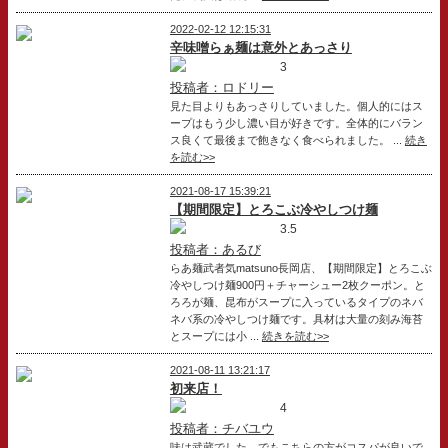
2022-02-12 12:15:31
辛味噌らぁ麺は意外とあっさり
3
投稿者：ロドリー
見た目よりもあっさりしていました。個人的にはス
ープはもう少し濃い目が好きです。全体的にバラン
ス良くて最後まで飽きなく食べられました。 ...
続き
を読む>>
2021-08-17 15:39:21
【期間限定】とろこぶ冷やしつけ麺
3.5
投稿者：あるび
らあ麺武者気matsuno長岡店、【期間限定】とろこぶ
冷やしつけ麺900円＋チャーシュー2枚クーポン。と
ろろが麺、昆布がスープに入っているタイプのネバ
ネバ系の冷やしつけ麺です。具材は大量の刻み海苔
とスープには小 ...
続きを読む>>
2021-08-11 13:21:17
初来店！
4
投稿者：チバユウ
味は武蔵でした。でもこちらの方がコスパが良いで