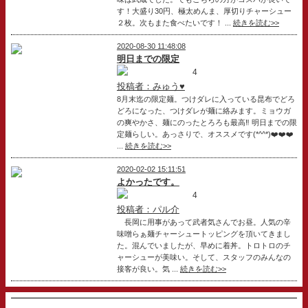
す！大盛り30円、極太めんま、厚切りチャーシュー
２枚。次もまた食べたいです！ ...
続きを読む>>
2020-08-30 11:48:08
明日までの限定
4
投稿者：みゅう♥
8月末迄の限定麺。つけダレに入っている昆布でどろ
どろになった、つけダレが麺に絡みます。ミョウガ
の爽やかさ、麺にのったとろろも最高‼️ 明日までの限
定麺らしい。あっさりで、オススメです(*^^*)❤️❤️❤️
...
続きを読む>>
2020-02-02 15:11:51
よかったです。
4
投稿者：パル介
長岡に用事があって武者気さんでお昼。人気の辛
味噌らぁ麺チャーシュートッピングを頂いてきまし
た。混んでいましたが、早めに着丼。トロトロのチ
ャーシューが美味い。そして、スタッフのみんなの
接客が良い。気 ...
続きを読む>>