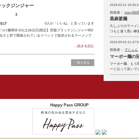
ラックジンジャー
2018-02-21 19:20:2
投稿者：
voxy260
3
黒麻婆麺
るび
0人が「いいね」と言っています
久しぶりのラーメン
麺博④ 6/1(土)6/2(日)限定】背脂ブラックジンジャー950
つもと違う黒い麻
ふるさと村で開催されているイベントで提供されるラーメンで
2016-05-03 21:47:5
...続きを読む
投稿者：
でじょん
マーボー麺の
一覧を見る
マーボー麺、もう
ーと云って良いで
Happy Pass GROUP