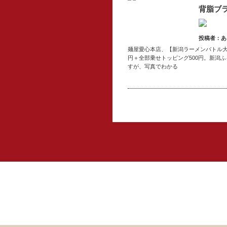
背脂ブ
投稿者：あ
麺屋愛心本店、【新潟ラーメンバトル大つけ
円＋全部乗せトッピング500円。新潟
すが、写真でわかる