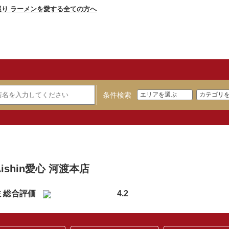
条件検索
】
Aishin愛心 河渡本店
ミ総合評価
4.2