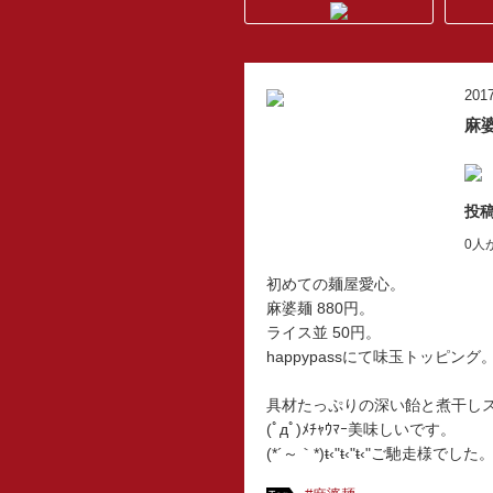
2017
麻
投稿
0人
初めての麺屋愛心。
麻婆麺 880円。
ライス並 50円。
happypassにて味玉トッピング
具材たっぷりの深い飴と煮干し
(ﾟдﾟ)ﾒﾁｬｳﾏｰ美味しいです。
(*´～｀*)ŧ‹"ŧ‹"ŧ‹"ご馳走様でした