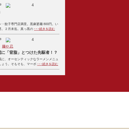
9
4
5
・餃子専門店満里。黒麻婆麺 800円。い
婆。２月末迄。真っ黒の
･･･続きを読む
8
4
麺や 忍
冠に「背脂」とつけた先駆者！？
既に、オーセンティックなラーメンメニュ
しょう。そもそも、マーボ
･･･続きを読む