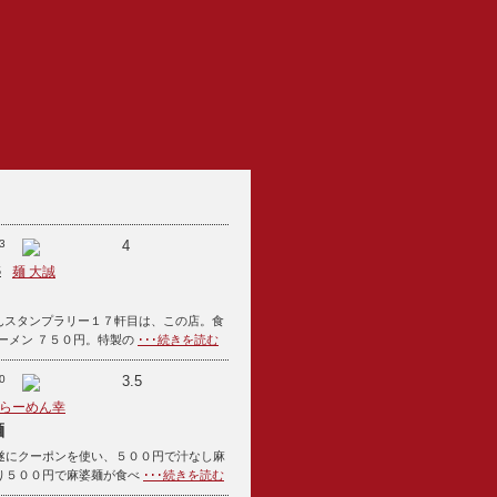
3
4
5
麺 大誠
らーめんスタンプラリー１７軒目は、この店。食
ーメン ７５０円。特製の
･･･続きを読む
0
3.5
らーめん幸
麺
遂にクーポンを使い、５００円で汁なし麻
り５００円で麻婆麺が食べ
･･･続きを読む