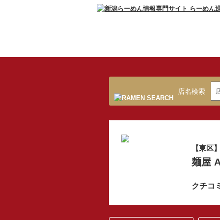
店名検索
【東区
麺屋 
クチコ