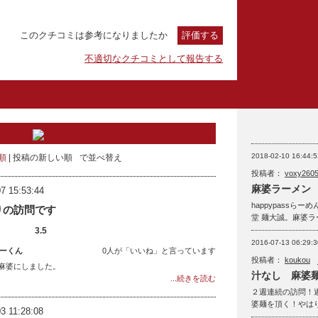
このクチコミは参考になりましたか
評価する
不適切なクチコミとして報告する
2018-02-10 16:44:5
順
投稿の新しい順
で並べ替え
投稿者：
voxy260
麻婆ラーメン
7 15:53:44
happypass
りの訪問です
堂 麺大誠。麻婆ラ
3.5
2016-07-13 06:29:3
ーくん
0人が「いいね」と言っています
投稿者：
koukou
麻婆にしました。
汁なし 麻婆
...続きを読む
２週連続の訪問！
婆麺を頂く！やは
3 11:28:08