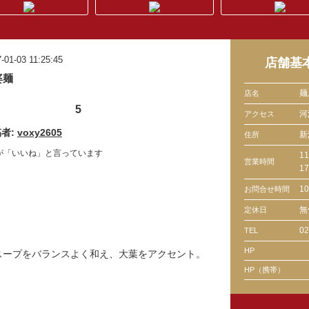
-01-03 11:25:45
店舗基
婆麺
麺
店名
5
河
アクセス
者:
voxy2605
新
住所
が「いいね」と言っています
11
営業時間
1
1
お問合せ時間
無
定休日
。
02
TEL
HP
スープをバランスよく和え、大葉をアクセント。
HP（携帯）
。