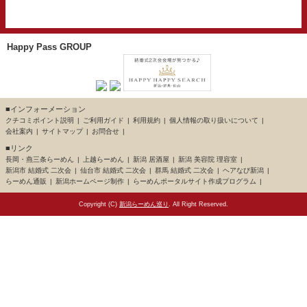
Happy Pass GROUP
■インフォーメーション
クチコミポイント説明
ご利用ガイド
利用規約
個人情報の取り扱いについて
会社案内
サイトマップ
お問合せ
■リンク
長岡・燕三条らーめん
上越らーめん
新潟 居酒屋
新潟 美容院 理容室
新潟市 結婚式 二次会
仙台市 結婚式 二次会
群馬 結婚式 二次会
ヘアなび新潟
らーめん通販
新潟ホームページ制作
らーめんポータルサイト作成プログラム
Copyright (C)
新潟らーめん巡り
. All Right Reserved.