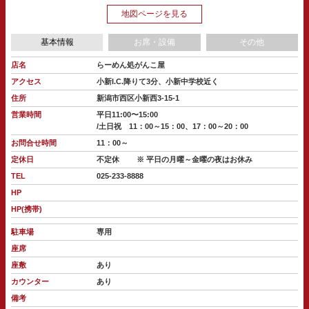
地図ページを見る
基本情報
お席・設備
その他
店名
らーめん処がんこ屋
アクセス
小新I.C.降りて3分、小新中学校近く
住所
新潟市西区小新西3-15-1
営業時間
平日11:00〜15:00
/土日祝 11：00～15：00、17：00～20：00
お問合せ時間
11：00～
定休日
不定休
※ 平日の月曜～金曜の夜はお休み
TEL
025-233-8888
HP
HP(携帯)
駐車場
専用
座席
座敷
あり
カウンター
あり
備考