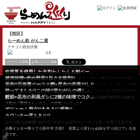
【西区】
らーめん処 がんこ屋
クチコミ総合評価
3.6
クチコミを投稿
お気に入りに登録
がんこ屋自慢の一杯！
佐渡豚を使用した大判わんたん＆鯛ベー...
越後味噌×炒め野菜!!旨さ太鼓判!!
白湯と鰹ダシのWスープ。天然素材に拘る!!
鯛×鶏の透き通るほどに美しい旨味の際立つ塩スープと、帆立と貝柱の旨味を
旨辛!!豆板醤ベース☆鰹×昆布の和風だし!!
凝縮した自家製塩ダ...
越後味噌を贅沢に使用し、昼夜煮込んだ白湯と鰹のWスープ。シャキシャキ食
待ってました!!この味!!昔ながらの優し...
感の炒め野菜は甘味...
守り続ける変わらぬ味と現代風の良さをMIXしたオリジナルの一杯!!強火で炒め
鰹節×昆布の和風ダシに2種の味噌でコク...
た程よいシャキシ...
鶏ガラをじっくりと炊いた、透き通ったスープは旨味が凝縮!!28周年の経験を
活かした昔ながら...
人気の『野武士らーめん』の味噌バージョン!!
ボリューム満点!!大きさに感激!!
動物系白湯スープ×和風ダシを合わせたま...
カウンター席もあり!!
ニンニク不使用!!ボリュームある大きさで食べ応え満点◎!!
小上がりがあるのでファ ミリーに も人気です。
お一人様 も大歓迎 です!!ランチタイムはサラリーマンも多く大変に人気です。
お得なセットメ...
小新インター降りて小新中学 方面!! 創業より変わらぬ味を守り続けている名
店です。