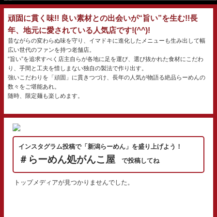
頑固に貫く味!! 良い素材との出会いが“旨い”を生む!!長
年、地元に愛されている人気店です!(^^)!
昔ながらの変わらぬ味を守り、イマドキに進化したメニューも生み出して幅
広い世代のファンを持つ老舗店。
“旨い”を追求すべく店主自らが各地に足を運び、選び抜かれた食材にこだわ
り、手間と工夫を惜しまない独自の製法で作り出す。
強いこだわりを「頑固」に貫きつづけ、長年の人気が物語る絶品らーめんの
数々をご堪能あれ。
随時、限定麺も楽しめます。
インスタグラム投稿で「新潟らーめん」を盛り上げよう！
＃らーめん処がんこ屋
で投稿してね
トップメディアが見つかりませんでした。