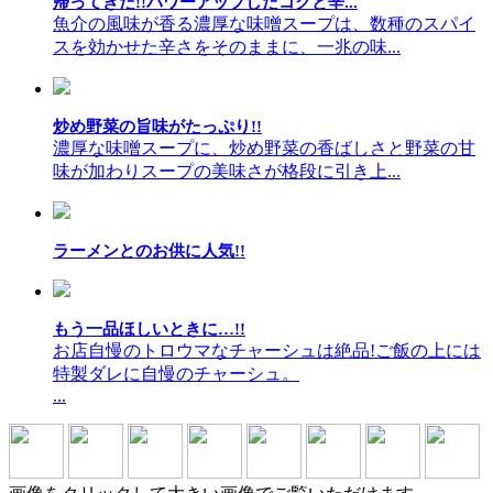
帰ってきた!!パワーアップしたコクと辛...
魚介の風味が香る濃厚な味噌スープは、数種のスパイ
スを効かせた辛さをそのままに、一兆の味...
炒め野菜の旨味がたっぷり!!
濃厚な味噌スープに、炒め野菜の香ばしさと野菜の甘
味が加わりスープの美味さが格段に引き上...
ラーメンとのお供に人気!!
もう一品ほしいときに…!!
お店自慢のトロウマなチャーシュは絶品!ご飯の上には
特製ダレに自慢のチャーシュ。
...