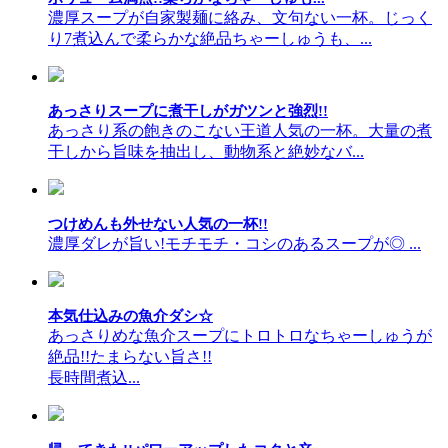
濃厚スープが自家製麺に絡み、文句ない一杯。じっく
り7煮込んで柔らかな絶品ちゃーしゅうも、...
あっさりスープに煮干しがガツンと強烈!!
あっさり系の飽きのこない王道人気の一杯。大量の煮
干しから旨味を抽出し、動物系と絶妙なバ...
つけめんも外せない人気の一杯!!
濃厚ダレが旨い!モチモチ・コシのあるスープが◎ ...
本気仕込みの魚介ダシ☆
あっさりめな魚介スープにトロトロなちゃーしゅうが
絶品!!たまらない旨さ!!
長時間煮込...