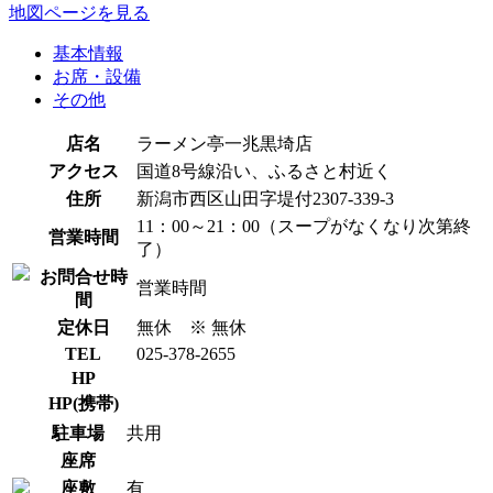
地図ページを見る
基本情報
お席・設備
その他
店名
ラーメン亭一兆黒埼店
アクセス
国道8号線沿い、ふるさと村近く
住所
新潟市西区山田字堤付2307-339-3
11：00～21：00（スープがなくなり次第終
営業時間
了）
お問合せ時
営業時間
間
定休日
無休 ※ 無休
TEL
025-378-2655
HP
HP(携帯)
駐車場
共用
座席
座敷
有